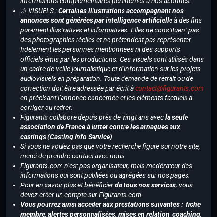
informations complémentaires pertinentes à nos abonnés.
⚠️ VISUELS :
Certaines illustrations accompagnant nos
annonces sont générées par intelligence artificielle
à des fins
purement illustratives et informatives. Elles ne constituent pas
des photographies réelles et ne prétendent pas représenter
fidèlement les personnes mentionnées ni des supports
officiels émis par les productions. Ces visuels sont utilisés dans
un cadre de veille journalistique et d’information sur les projets
audiovisuels en préparation. Toute demande de retrait ou de
correction doit être adressée par écrit à
contact@figurants.com
en précisant l’annonce concernée et les éléments factuels à
corriger ou retirer.
Figurants collabore depuis près de vingt ans avec
la seule
association de France à lutter contre les arnaques aux
castings (Casting Info Service)
Si vous ne voulez pas que votre recherche figure sur notre site,
merci de prendre contact avec nous
Figurants.com n’est pas organisateur, mais modérateur des
informations qui sont publiées ou agrégées sur nos pages.
Pour en savoir plus et bénéficier
de tous nos services
, vous
devez créer un compte sur Figurants.com
Vous pourrez ainsi accéder aux prestations suivantes : fiche
membre, alertes personnalisées, mises en relation, coaching,