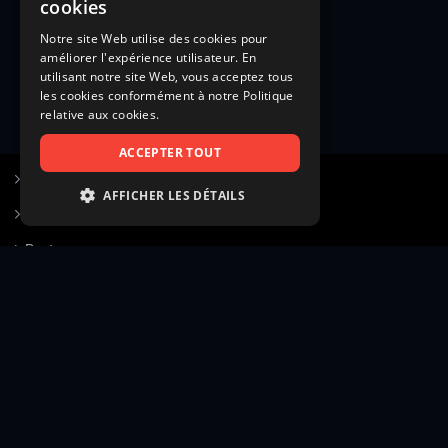
cookies
Notre site Web utilise des cookies pour
améliorer l'expérience utilisateur. En
utilisant notre site Web, vous acceptez tous
les cookies conformément à notre Politique
relative aux cookies.
ACCEPTER TOUT
S’inscrire à Figurants.com
AFFICHER LES DÉTAILS
Questions fréquentes
STRICTEMENT NÉCESSAIRES
Poster une annonce
PERFORMANCE
Actualités
CIBLAGE
Voir le hall of fame
FONCTIONNALITÉ
Contact
NON CLASSIFIÉS
Gestion d’abonnement
Transparence des avis