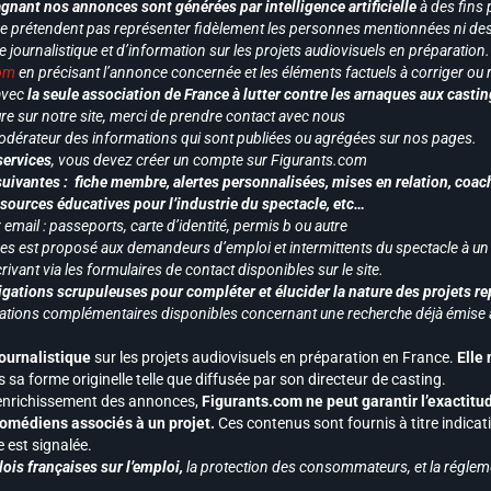
gnant nos annonces sont générées par intelligence artificielle
à des fins 
ne prétendent pas représenter fidèlement les personnes mentionnées ni des 
le journalistique et d’information sur les projets audiovisuels en préparatio
com
en précisant l’annonce concernée et les éléments factuels à corriger ou re
 avec
la seule association de France à lutter contre les arnaques aux castin
re sur notre site, merci de prendre contact avec nous
odérateur des informations qui sont publiées ou agrégées sur nos pages.
services
, vous devez créer un compte sur Figurants.com
uivantes : fiche membre, alertes personnalisées, mises en relation, coac
ssources éducatives pour l’industrie du spectacle, etc…
mail : passeports, carte d’identité, permis b ou autre
vices est proposé aux demandeurs d’emploi et intermittents du spectacle à un
ivant via les formulaires de contact disponibles sur le site.
gations scrupuleuses pour compléter et élucider la nature des projets re
ormations complémentaires disponibles concernant une recherche déjà émise a
journalistique
sur les projets audiovisuels en préparation en France.
Elle
 sa forme originelle telle que diffusée par son directeur de casting.
 l’enrichissement des annonces,
Figurants.com ne peut garantir l’exactitu
s comédiens associés à un projet.
Ces contenus sont fournis à titre indicati
est signalée.
ois françaises sur l’emploi,
la protection des consommateurs, et la réglem