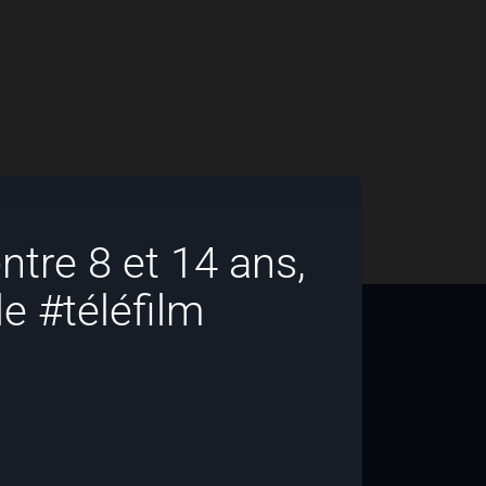
ntre 8 et 14 ans,
e #téléfilm