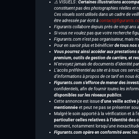
⚠️ VISUELS :
Certaines illustrations accompa
constituent pas des photographies réelles et 
Ces visuels sont utilisés dans un cadre de veil
être adressée par écrit à
contact@figurants.
Figurants collabore depuis près de vingt ans
Si vous ne voulez pas que votre recherche figu
Figurants.com n’est pas organisateur, mais m
Pour en savoir plus et bénéficier
de tous nos 
Vous pourrez ainsi accéder aux prestations s
premium, outils de gestion de carrière, et re
N’envoyez jamais de documents d’identité par e
L’accès préférentiel au site et à tous ces ser
d’informations à propos de ce tarif en nous écr
Figurants.com s’efforce de mener des investi
confidentiels, afin de fournir toutes les inf
disponibles sur les réseaux publics
.
Cette annonce est issue
d’une veille active 
mentionnée
et peut ne pas se présenter sous
Malgré le soin apporté à la vérification et à
particulier celles relatives à l’identité de
moment, notamment lorsqu’une inexactitude 
Figurants.com opère en conformité avec les l