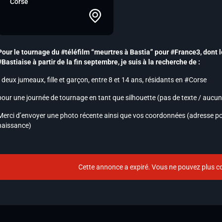
Corse
Pour le tournage du #téléfilm “meurtres à Bastia” pour #France3, dont l
#Bastiaise à partir de la fin septembre, je suis à la recherche de :
• deux jumeaux, fille et garçon, entre 8 et 14 ans, résidants en #Corse
pour une journée de tournage en tant que silhouette (pas de texte / aucu
Merci d’envoyer une photo récente ainsi que vos coordonnées (adresse po
naissance)
Cette annonce a expiré. Vous ne pouvez plus co