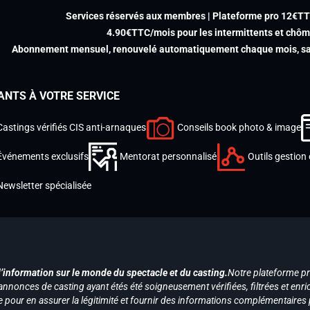
Services réservés aux membres | Plateforme pro 12€T
4.90€TTC/mois pour les intermittents et chô
Abonnement mensuel, renouvelé automatiquement chaque mois, san
ANTS À VOTRE SERVICE
Castings vérifiés CIS anti-arnaques
Conseils book photo & image
Événements exclusifs
Mentorat personnalisé
Outils gestion 
Newsletter spécialisée
d’information sur le monde du spectacle et du casting.
Notre plateforme p
annonces de casting ayant étés été soigneusement vérifiées, filtrées et enri
e pour en assurer la légitimité et fournir des informations complémentaires