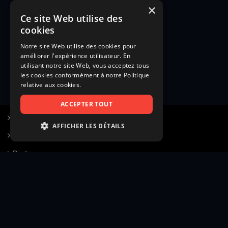
×
Ce site Web utilise des
cookies
Notre site Web utilise des cookies pour
améliorer l'expérience utilisateur. En
utilisant notre site Web, vous acceptez tous
les cookies conformément à notre Politique
relative aux cookies.
ACCEPTER TOUT
S’inscrire à Figurants.com
AFFICHER LES DÉTAILS
Questions fréquentes
STRICTEMENT NÉCESSAIRES
Poster une annonce
PERFORMANCE
Actualités
CIBLAGE
Voir le hall of fame
FONCTIONNALITÉ
Contact
NON CLASSIFIÉS
Gestion d’abonnement