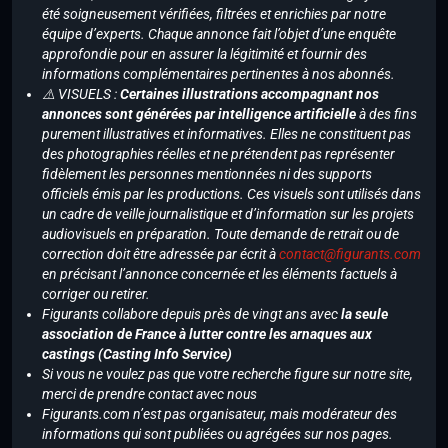
été soigneusement vérifiées, filtrées et enrichies par notre
équipe d’experts. Chaque annonce fait l’objet d’une enquête
approfondie pour en assurer la légitimité et fournir des
informations complémentaires pertinentes à nos abonnés.
⚠️ VISUELS :
Certaines illustrations accompagnant nos
annonces sont générées par intelligence artificielle
à des fins
purement illustratives et informatives. Elles ne constituent pas
des photographies réelles et ne prétendent pas représenter
fidèlement les personnes mentionnées ni des supports
officiels émis par les productions. Ces visuels sont utilisés dans
un cadre de veille journalistique et d’information sur les projets
audiovisuels en préparation. Toute demande de retrait ou de
correction doit être adressée par écrit à
contact@figurants.com
en précisant l’annonce concernée et les éléments factuels à
corriger ou retirer.
Figurants collabore depuis près de vingt ans avec
la seule
association de France à lutter contre les arnaques aux
castings (Casting Info Service)
Si vous ne voulez pas que votre recherche figure sur notre site,
merci de prendre contact avec nous
Figurants.com n’est pas organisateur, mais modérateur des
informations qui sont publiées ou agrégées sur nos pages.