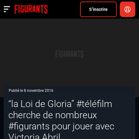
Divers
S’inscrire
Actualités
ANNONCER
FAQ
S’inscrire
CONNEXION
Publié le 8 novembre 2016
“la Loi de Gloria” #téléfilm
cherche de nombreux
#figurants pour jouer avec
Victoria Abril