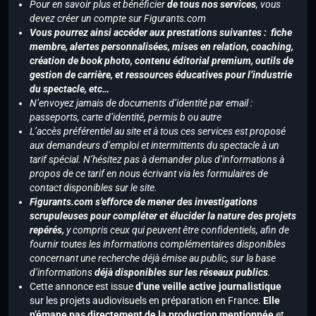
Pour en savoir plus et bénéficier
de tous nos services
, vous
devez créer un compte sur Figurants.com
Vous pourrez ainsi accéder aux prestations suivantes : fiche
membre, alertes personnalisées, mises en relation, coaching,
création de book photo, contenu éditorial premium, outils de
gestion de carrière, et ressources éducatives pour l’industrie
du spectacle, etc…
N’envoyez jamais de documents d’identité par email :
passeports, carte d’identité, permis b ou autre
L’accès préférentiel au site et à tous ces services est proposé
aux demandeurs d’emploi et intermittents du spectacle à un
tarif spécial. N’hésitez pas à demander plus d’informations à
propos de ce tarif en nous écrivant via les formulaires de
contact disponibles sur le site.
Figurants.com s’efforce de mener des investigations
scrupuleuses pour compléter et élucider la nature des projets
repérés,
y compris ceux qui peuvent être confidentiels, afin de
fournir toutes les informations complémentaires disponibles
concernant une recherche déjà émise au public, sur la base
d’informations
déjà disponibles sur les réseaux publics
.
Cette annonce est issue
d’une veille active journalistique
sur les projets audiovisuels en préparation en France.
Elle
n’émane pas directement de la production mentionnée
et