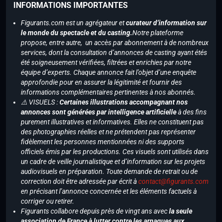
INFORMATIONS IMPORTANTES
Figurants.com est un agrégateur et
curateur d’information sur
le monde du spectacle et du casting.
Notre plateforme
propose, entre autre, un accès par abonnement à de nombreux
services, dont la consultation d’annonces de casting ayant étés
été soigneusement vérifiées, filtrées et enrichies par notre
équipe d’experts. Chaque annonce fait l’objet d’une enquête
approfondie pour en assurer la légitimité et fournir des
informations complémentaires pertinentes à nos abonnés.
⚠️ VISUELS :
Certaines illustrations accompagnant nos
annonces sont générées par intelligence artificielle
à des fins
purement illustratives et informatives. Elles ne constituent pas
des photographies réelles et ne prétendent pas représenter
fidèlement les personnes mentionnées ni des supports
officiels émis par les productions. Ces visuels sont utilisés dans
un cadre de veille journalistique et d’information sur les projets
audiovisuels en préparation. Toute demande de retrait ou de
correction doit être adressée par écrit à
contact@figurants.com
en précisant l’annonce concernée et les éléments factuels à
corriger ou retirer.
Figurants collabore depuis près de vingt ans avec
la seule
association de France à lutter contre les arnaques aux