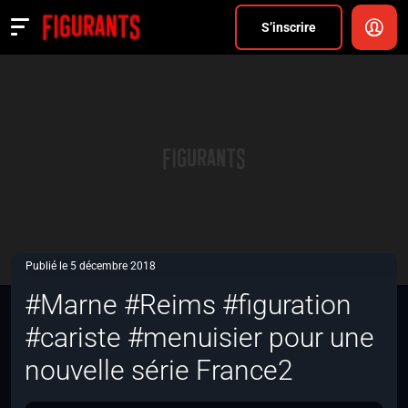
Divers
S’inscrire
Actualités
ANNONCER
FAQ
S’inscrire
CONNEXION
Publié le 5 décembre 2018
#Marne #Reims #figuration
#cariste #menuisier pour une
nouvelle série France2