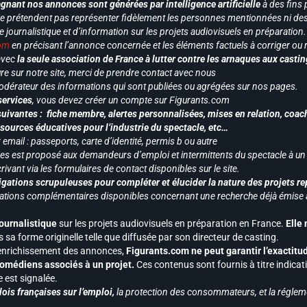
gnant nos annonces sont générées par intelligence artificielle
à des fins 
ne prétendent pas représenter fidèlement les personnes mentionnées ni des 
le journalistique et d’information sur les projets audiovisuels en préparatio
com
en précisant l’annonce concernée et les éléments factuels à corriger ou re
 avec
la seule association de France à lutter contre les arnaques aux castin
re sur notre site, merci de prendre contact avec nous
odérateur des informations qui sont publiées ou agrégées sur nos pages.
services
, vous devez créer un compte sur Figurants.com
uivantes : fiche membre, alertes personnalisées, mises en relation, coac
ssources éducatives pour l’industrie du spectacle, etc…
mail : passeports, carte d’identité, permis b ou autre
vices est proposé aux demandeurs d’emploi et intermittents du spectacle à un
ivant via les formulaires de contact disponibles sur le site.
gations scrupuleuses pour compléter et élucider la nature des projets re
ormations complémentaires disponibles concernant une recherche déjà émise a
journalistique
sur les projets audiovisuels en préparation en France.
Elle
 sa forme originelle telle que diffusée par son directeur de casting.
 l’enrichissement des annonces,
Figurants.com ne peut garantir l’exactitu
s comédiens associés à un projet.
Ces contenus sont fournis à titre indicati
est signalée.
ois françaises sur l’emploi,
la protection des consommateurs, et la réglem