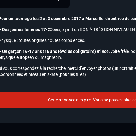
Pour un tournage les 2 et 3 décembre 2017 à Marseille, directrice de ca
– Des jeunes femmes 17-25 ans,
ayant un BON À TRÈS BON NIVEAU EN
Physique : toutes origines, toutes corpulences.
– Un garçon 16-17 ans (16 ans révolus obligatoire) mince,
voire frêle, p
physique européen ou maghrébin.
Si vous correspondez à la recherche, merci d’envoyer photos (un portrait e
coordonnées et niveau en skate (pour les filles)
Cette annonce a expiré. Vous ne pouvez plus co