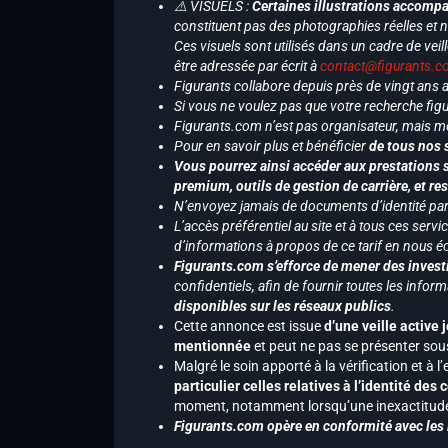
⚠️ VISUELS :
Certaines illustrations accompa
constituent pas des photographies réelles et 
Ces visuels sont utilisés dans un cadre de veil
être adressée par écrit à
contact@figurants.
Figurants collabore depuis près de vingt ans
Si vous ne voulez pas que votre recherche figu
Figurants.com n’est pas organisateur, mais m
Pour en savoir plus et bénéficier
de tous nos 
Vous pourrez ainsi accéder aux prestations s
premium, outils de gestion de carrière, et re
N’envoyez jamais de documents d’identité par e
L’accès préférentiel au site et à tous ces ser
d’informations à propos de ce tarif en nous écr
Figurants.com s’efforce de mener des investi
confidentiels, afin de fournir toutes les inf
disponibles sur les réseaux publics
.
Cette annonce est issue
d’une veille active 
mentionnée
et peut ne pas se présenter sous
Malgré le soin apporté à la vérification et à
particulier celles relatives à l’identité de
moment, notamment lorsqu’une inexactitude 
Figurants.com opère en conformité avec les l