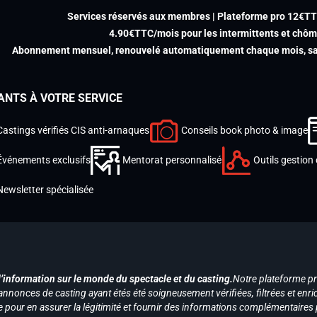
Services réservés aux membres | Plateforme pro 12€T
4.90€TTC/mois pour les intermittents et chô
Abonnement mensuel, renouvelé automatiquement chaque mois, san
ANTS À VOTRE SERVICE
Castings vérifiés CIS anti-arnaques
Conseils book photo & image
Événements exclusifs
Mentorat personnalisé
Outils gestion 
Newsletter spécialisée
d’information sur le monde du spectacle et du casting.
Notre plateforme p
annonces de casting ayant étés été soigneusement vérifiées, filtrées et enri
e pour en assurer la légitimité et fournir des informations complémentaires