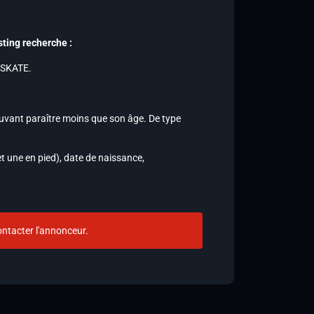
sting recherche :
 SKATE.
ouvant paraître moins que son âge. De type
t une en pied), date de naissance,
ntacter l'annonceur.