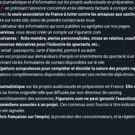
le journalistique et d’information sur les projets audiovisuels en préparatio
com
en précisant l’annonce concernée et les éléments factuels à corriger ou re
 avec
la seule association de France à lutter contre les arnaques aux castin
re sur notre site, merci de prendre contact avec nous
odérateur des informations qui sont publiées ou agrégées sur nos pages.
services
, vous devez créer un compte sur Figurants.com
uivantes : fiche membre, alertes personnalisées, mises en relation, coac
ssources éducatives pour l’industrie du spectacle, etc…
mail : passeports, carte d’identité, permis b ou autre
vices est proposé aux demandeurs d’emploi et intermittents du spectacle à un
ivant via les formulaires de contact disponibles sur le site.
gations scrupuleuses pour compléter et élucider la nature des projets re
ormations complémentaires disponibles concernant une recherche déjà émise a
journalistique
sur les projets audiovisuels en préparation en France.
Elle
 sa forme originelle telle que diffusée par son directeur de casting.
 l’enrichissement des annonces,
Figurants.com ne peut garantir l’exactitu
s comédiens associés à un projet.
Ces contenus sont fournis à titre indicati
est signalée.
ois françaises sur l’emploi,
la protection des consommateurs, et la réglem