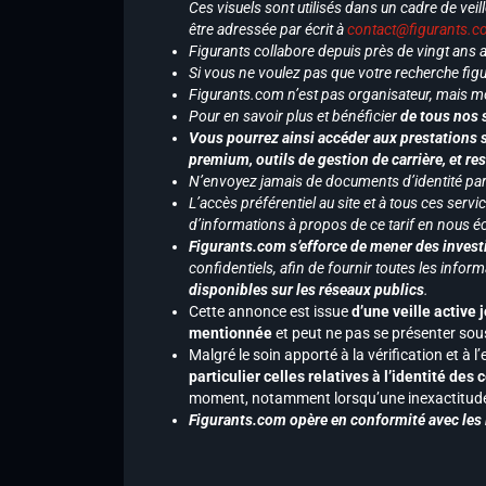
Ces visuels sont utilisés dans un cadre de veil
être adressée par écrit à
contact@figurants.
Figurants collabore depuis près de vingt ans
Si vous ne voulez pas que votre recherche figu
Figurants.com n’est pas organisateur, mais m
Pour en savoir plus et bénéficier
de tous nos 
Vous pourrez ainsi accéder aux prestations s
premium, outils de gestion de carrière, et re
N’envoyez jamais de documents d’identité par e
L’accès préférentiel au site et à tous ces ser
d’informations à propos de ce tarif en nous écr
Figurants.com s’efforce de mener des investi
confidentiels, afin de fournir toutes les inf
disponibles sur les réseaux publics
.
Cette annonce est issue
d’une veille active 
mentionnée
et peut ne pas se présenter sous
Malgré le soin apporté à la vérification et à
particulier celles relatives à l’identité de
moment, notamment lorsqu’une inexactitude 
Figurants.com opère en conformité avec les l