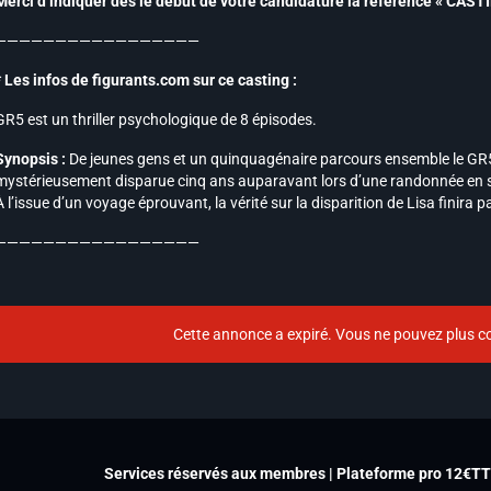
Merci d’indiquer dès le début de votre candidature la référence « CAS
—————————————————
* Les infos de figurants.com sur ce casting :
GR5 est un thriller psychologique de 8 épisodes.
Synopsis :
De jeunes gens et un quinquagénaire parcours ensemble le GR5 e
mystérieusement disparue cinq ans auparavant lors d’une randonnée en so
À l’issue d’un voyage éprouvant, la vérité sur la disparition de Lisa finira pa
—————————————————
Cette annonce a expiré. Vous ne pouvez plus co
Services réservés aux membres | Plateforme pro 12€T