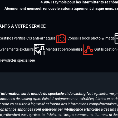
4.90€TTC/mois pour les intermittents et chô
Abonnement mensuel, renouvelé automatiquement chaque mois, san
ANTS À VOTRE SERVICE
Castings vérifiés CIS anti-arnaques
Conseils book photo & image
Événements exclusifs
Mentorat personnalisé
Outils gestion 
Newsletter spécialisée
d’information sur le monde du spectacle et du casting.
Notre plateforme p
annonces de casting ayant étés été soigneusement vérifiées, filtrées et enri
e pour en assurer la légitimité et fournir des informations complémentaires
gnant nos annonces sont générées par intelligence artificielle
à des fins 
ne prétendent pas représenter fidèlement les personnes mentionnées ni des 