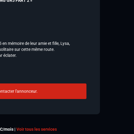
TING GR5 PART 2 »
n mémoire de leur amie et fille, Lysa,
litaire sur cette même route.
r éclater.
ntacter l'annonceur.
TC/mois |
Voir tous les services