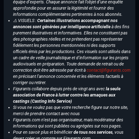
équipe d’experts. Chaque annonce fait l’objet d’une enquête
approfondie pour en assurer la légitimité et fournir des
informations complémentaires pertinentes à nos abonnés.
⚠️ VISUELS :
Certaines illustrations accompagnant nos
annonces sont générées par intelligence artificielle
à des fins
purement illustratives et informatives. Elles ne constituent pas
des photographies réelles et ne prétendent pas représenter
fidèlement les personnes mentionnées ni des supports
officiels émis par les productions. Ces visuels sont utilisés dans
un cadre de veille journalistique et d’information sur les projets
audiovisuels en préparation. Toute demande de retrait ou de
correction doit être adressée par écrit à
contact@figurants.com
en précisant l’annonce concernée et les éléments factuels à
corriger ou retirer.
Figurants collabore depuis près de vingt ans avec
la seule
association de France à lutter contre les arnaques aux
castings (Casting Info Service)
Si vous ne voulez pas que votre recherche figure sur notre site,
merci de prendre contact avec nous
Figurants.com n’est pas organisateur, mais modérateur des
informations qui sont publiées ou agrégées sur nos pages.
Pour en savoir plus et bénéficier
de tous nos services
, vous
devez créer un compte sur Figurants.com