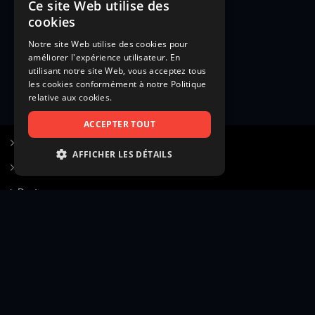
Ce site Web utilise des
cookies
Notre site Web utilise des cookies pour
améliorer l'expérience utilisateur. En
utilisant notre site Web, vous acceptez tous
les cookies conformément à notre Politique
relative aux cookies.
ACCEPTER TOUT
S’inscrire à Figurants.com
AFFICHER LES DÉTAILS
Questions fréquentes
STRICTEMENT NÉCESSAIRES
Poster une annonce
PERFORMANCE
Actualités
CIBLAGE
Voir le hall of fame
FONCTIONNALITÉ
Contact
NON CLASSIFIÉS
Gestion d’abonnement