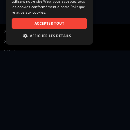
utilisant notre site Web, vous acceptez tous
les cookies conformément à notre Politique
relative aux cookies.
ACCEPTER TOUT
S’inscrire à Figurants.com
AFFICHER LES DÉTAILS
Questions fréquentes
STRICTEMENT NÉCESSAIRES
Poster une annonce
PERFORMANCE
Actualités
CIBLAGE
Voir le hall of fame
FONCTIONNALITÉ
Contact
NON CLASSIFIÉS
Gestion d’abonnement
Transparence des avis
Strictement nécessaires
Performance
Mentions légales
Conditions générales
Ciblage
Fonctionnalité
Confidentialité
Cadre juridique et éditorial