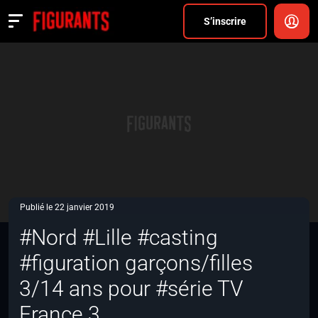
Divers
S’inscrire
Actualités
ANNONCER
FAQ
S’inscrire
CONNEXION
Publié le 22 janvier 2019
#Nord #Lille #casting
#figuration garçons/filles
3/14 ans pour #série TV
France 3