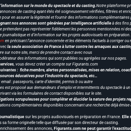
d’information sur le monde du spectacle et du casting.
Notre plateforme p
annonces de casting ayant étés été soigneusement vérifiées, filtrées et enri
e pour en assurer la légitimité et fournir des informations complémentaires
gnant nos annonces sont générées par intelligence artificielle
à des fins 
ne prétendent pas représenter fidèlement les personnes mentionnées ni des 
le journalistique et d’information sur les projets audiovisuels en préparatio
com
en précisant l’annonce concernée et les éléments factuels à corriger ou re
 avec
la seule association de France à lutter contre les arnaques aux castin
re sur notre site, merci de prendre contact avec nous
odérateur des informations qui sont publiées ou agrégées sur nos pages.
services
, vous devez créer un compte sur Figurants.com
uivantes : fiche membre, alertes personnalisées, mises en relation, coac
ssources éducatives pour l’industrie du spectacle, etc…
mail : passeports, carte d’identité, permis b ou autre
vices est proposé aux demandeurs d’emploi et intermittents du spectacle à un
ivant via les formulaires de contact disponibles sur le site.
gations scrupuleuses pour compléter et élucider la nature des projets re
ormations complémentaires disponibles concernant une recherche déjà émise a
journalistique
sur les projets audiovisuels en préparation en France.
Elle
 sa forme originelle telle que diffusée par son directeur de casting.
 l’enrichissement des annonces,
Figurants.com ne peut garantir l’exactitu