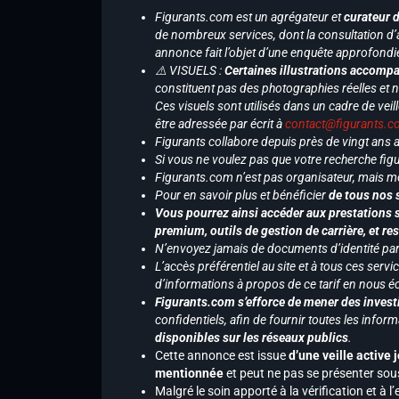
Figurants.com est un agrégateur et
curateur 
de nombreux services, dont la consultation d’
annonce fait l’objet d’une enquête approfondi
⚠️ VISUELS :
Certaines illustrations accompa
constituent pas des photographies réelles et 
Ces visuels sont utilisés dans un cadre de veil
être adressée par écrit à
contact@figurants.
Figurants collabore depuis près de vingt ans
Si vous ne voulez pas que votre recherche figu
Figurants.com n’est pas organisateur, mais m
Pour en savoir plus et bénéficier
de tous nos 
Vous pourrez ainsi accéder aux prestations s
premium, outils de gestion de carrière, et re
N’envoyez jamais de documents d’identité par e
L’accès préférentiel au site et à tous ces ser
d’informations à propos de ce tarif en nous écr
Figurants.com s’efforce de mener des investi
confidentiels, afin de fournir toutes les inf
disponibles sur les réseaux publics
.
Cette annonce est issue
d’une veille active 
mentionnée
et peut ne pas se présenter sous
Malgré le soin apporté à la vérification et à