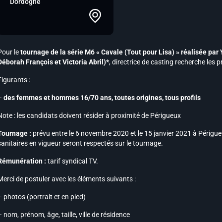
Dordogne
Pour le
tournage de la série M6 « Cavale (Tout pour Lisa) » réalisée pa
Déborah François et Victoria Abril)*
, directrice de casting recherche les pr
Figurants :
–
des femmes et hommes 16/70 ans, toutes origines, tous profils
Note :
les candidats doivent résider à proximité de Périgueux
Tournage :
prévu entre le 6 novembre 2020 et le 15 janvier 2021 à Périgue
sanitaires en vigueur seront respectés sur le tournage.
Rémunération :
tarif syndical TV.
Merci de postuler avec les éléments suivants :
– photos (portrait et en pied)
– nom, prénom, âge, taille, ville de résidence