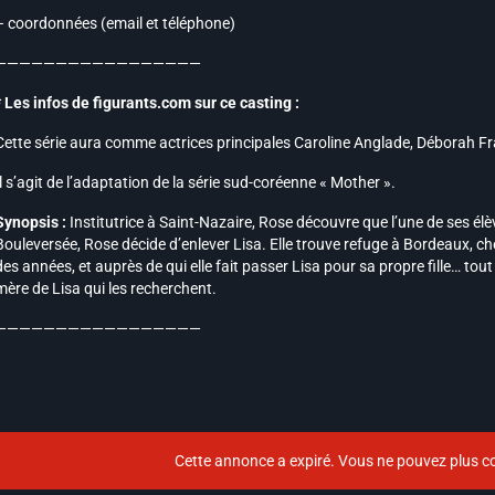
– coordonnées (email et téléphone)
—————————————————
* Les infos de figurants.com sur ce casting :
Cette série aura comme actrices principales Caroline Anglade, Déborah Franç
Il s’agit de l’adaptation de la série sud-coréenne « Mother ».
Synopsis :
Institutrice à Saint-Nazaire, Rose découvre que l’une de ses élèv
Bouleversée, Rose décide d’enlever Lisa. Elle trouve refuge à Bordeaux, ch
des années, et auprès de qui elle fait passer Lisa pour sa propre fille… tout
mère de Lisa qui les recherchent.
—————————————————
Cette annonce a expiré. Vous ne pouvez plus co