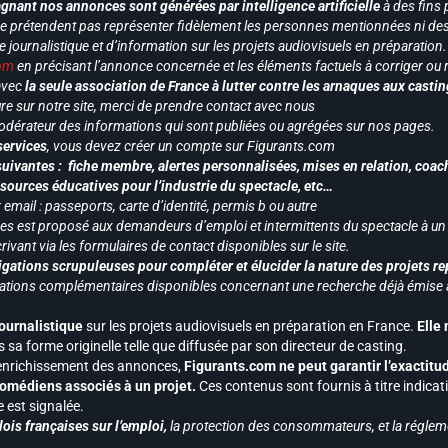
gnant nos annonces sont générées par intelligence artificielle
à des fins 
ne prétendent pas représenter fidèlement les personnes mentionnées ni des 
le journalistique et d’information sur les projets audiovisuels en préparatio
com
en précisant l’annonce concernée et les éléments factuels à corriger ou re
 avec
la seule association de France à lutter contre les arnaques aux castin
re sur notre site, merci de prendre contact avec nous
odérateur des informations qui sont publiées ou agrégées sur nos pages.
services
, vous devez créer un compte sur Figurants.com
uivantes : fiche membre, alertes personnalisées, mises en relation, coac
ssources éducatives pour l’industrie du spectacle, etc…
mail : passeports, carte d’identité, permis b ou autre
vices est proposé aux demandeurs d’emploi et intermittents du spectacle à un
ivant via les formulaires de contact disponibles sur le site.
gations scrupuleuses pour compléter et élucider la nature des projets re
ormations complémentaires disponibles concernant une recherche déjà émise a
journalistique
sur les projets audiovisuels en préparation en France.
Elle
 sa forme originelle telle que diffusée par son directeur de casting.
 l’enrichissement des annonces,
Figurants.com ne peut garantir l’exactitu
s comédiens associés à un projet.
Ces contenus sont fournis à titre indicati
est signalée.
ois françaises sur l’emploi,
la protection des consommateurs, et la réglem