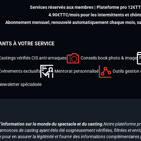
Services réservés aux membres | Plateforme pro 12€T
4.90€TTC/mois pour les intermittents et chô
Abonnement mensuel, renouvelé automatiquement chaque mois, san
ANTS À VOTRE SERVICE
Castings vérifiés CIS anti-arnaques
Conseils book photo & image
Événements exclusifs
Mentorat personnalisé
Outils gestion 
Newsletter spécialisée
d’information sur le monde du spectacle et du casting.
Notre plateforme p
annonces de casting ayant étés été soigneusement vérifiées, filtrées et enri
e pour en assurer la légitimité et fournir des informations complémentaires