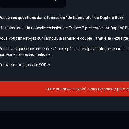
Posez vos questions dans l’émission “Je t’aime etc.” de Daphné Bürki
“Je t’aime etc…” la nouvelle émission de France 2 présentée par Daphné Bü
Vous vous interrogez sur l’amour, la famille, le couple, l’amitié, la sexualit
Posez vos questions concrètes à nos spécialistes (psychologue, coach, se
humeur et professionnalisme !
Contactez au plus vite SOFIA
Cette annonce a expiré. Vous ne pouvez plus co