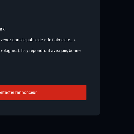
rki.
é, venez dans le public de « Je t’aime etc… »
xologue…). Ils y répondront avec joie, bonne
ntacter l'annonceur.