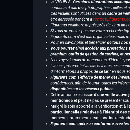
⚠️ VISUELS :
Certaines illustrations accompa
constituent pas des photographies réelles et 
Ces visuels sont utilisés dans un cadre de veil
être adressée par écrit à
contact@figurants.
Figurants collabore depuis près de vingt ans
Si vous ne voulez pas que votre recherche figu
Figurants.com n’est pas organisateur, mais m
Pour en savoir plus et bénéficier
de tous nos 
Vous pourrez ainsi accéder aux prestations s
premium, outils de gestion de carrière, et re
N’envoyez jamais de documents d’identité par e
L’accès préférentiel au site et à tous ces ser
d’informations à propos de ce tarif en nous écr
Figurants.com s’efforce de mener des investi
confidentiels, afin de fournir toutes les inf
disponibles sur les réseaux publics
.
Cette annonce est issue
d’une veille active 
mentionnée
et peut ne pas se présenter sous
Malgré le soin apporté à la vérification et à
particulier celles relatives à l’identité de
moment, notamment lorsqu’une inexactitude 
Figurants.com opère en conformité avec les l