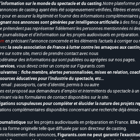
d’information sur le monde du spectacle et du casting.
Notre plateforme p
annonces de casting ayant étés été soigneusement vérifiées, filtrées et enri
e pour en assurer la légitimité et fournir des informations complémentaires
gnant nos annonces sont générées par intelligence artificielle
à des fins 
ne prétendent pas représenter fidèlement les personnes mentionnées ni des 
le journalistique et d’information sur les projets audiovisuels en préparatio
com
en précisant l’annonce concernée et les éléments factuels à corriger ou re
 avec
la seule association de France à lutter contre les arnaques aux castin
re sur notre site, merci de prendre contact avec nous
odérateur des informations qui sont publiées ou agrégées sur nos pages.
services
, vous devez créer un compte sur Figurants.com
uivantes : fiche membre, alertes personnalisées, mises en relation, coac
ssources éducatives pour l’industrie du spectacle, etc…
mail : passeports, carte d’identité, permis b ou autre
vices est proposé aux demandeurs d’emploi et intermittents du spectacle à un
ivant via les formulaires de contact disponibles sur le site.
gations scrupuleuses pour compléter et élucider la nature des projets re
ormations complémentaires disponibles concernant une recherche déjà émise a
journalistique
sur les projets audiovisuels en préparation en France.
Elle
 sa forme originelle telle que diffusée par son directeur de casting.
 l’enrichissement des annonces,
Figurants.com ne peut garantir l’exactitu