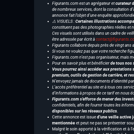
Figurants.com est un agrégateur et
curateur 
de nombreux services, dont la consultation d’
annonce fait l’objet d’une enquête approfondi
⚠️ VISUELS :
Certaines illustrations accompa
constituent pas des photographies réelles et 
Ces visuels sont utilisés dans un cadre de veil
être adressée par écrit à
contact@figurants.
Figurants collabore depuis près de vingt ans
Si vous ne voulez pas que votre recherche figu
Figurants.com n’est pas organisateur, mais m
Pour en savoir plus et bénéficier
de tous nos 
Vous pourrez ainsi accéder aux prestations s
premium, outils de gestion de carrière, et re
N’envoyez jamais de documents d’identité par e
L’accès préférentiel au site et à tous ces ser
d’informations à propos de ce tarif en nous écr
Figurants.com s’efforce de mener des investi
confidentiels, afin de fournir toutes les inf
disponibles sur les réseaux publics
.
Cette annonce est issue
d’une veille active 
mentionnée
et peut ne pas se présenter sous
Malgré le soin apporté à la vérification et à