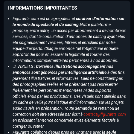
INFORMATIONS IMPORTANTES
Figurants.com est un agrégateur et
curateur d’information sur
le monde du spectacle et du casting.
Notre plateforme
propose, entre autre, un accès par abonnement à de nombreux
services, dont la consultation d’annonces de casting ayant étés
été soigneusement vérifiées, filtrées et enrichies par notre
équipe d’experts. Chaque annonce fait l’objet d’une enquête
approfondie pour en assurer la légitimité et fournir des
informations complémentaires pertinentes à nos abonnés.
⚠️ VISUELS :
Certaines illustrations accompagnant nos
annonces sont générées par intelligence artificielle
à des fins
purement illustratives et informatives. Elles ne constituent pas
des photographies réelles et ne prétendent pas représenter
fidèlement les personnes mentionnées ni des supports
officiels émis par les productions. Ces visuels sont utilisés dans
un cadre de veille journalistique et d’information sur les projets
audiovisuels en préparation. Toute demande de retrait ou de
correction doit être adressée par écrit à
contact@figurants.com
en précisant l’annonce concernée et les éléments factuels à
corriger ou retirer.
Figurants collabore depuis près de vingt ans avec
la seule