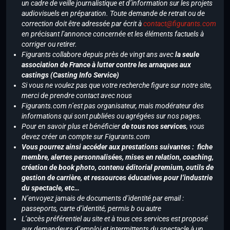
un cadre de veille journalistique et d’information sur les projets
audiovisuels en préparation. Toute demande de retrait ou de
correction doit être adressée par écrit à
contact@figurants.com
en précisant l’annonce concernée et les éléments factuels à
corriger ou retirer.
Figurants collabore depuis près de vingt ans avec
la seule
association de France à lutter contre les arnaques aux
castings (Casting Info Service)
Si vous ne voulez pas que votre recherche figure sur notre site,
merci de prendre contact avec nous
Figurants.com n’est pas organisateur, mais modérateur des
informations qui sont publiées ou agrégées sur nos pages.
Pour en savoir plus et bénéficier
de tous nos services
, vous
devez créer un compte sur Figurants.com
Vous pourrez ainsi accéder aux prestations suivantes : fiche
membre, alertes personnalisées, mises en relation, coaching,
création de book photo, contenu éditorial premium, outils de
gestion de carrière, et ressources éducatives pour l’industrie
du spectacle, etc…
N’envoyez jamais de documents d’identité par email :
passeports, carte d’identité, permis b ou autre
L’accès préférentiel au site et à tous ces services est proposé
aux demandeurs d’emploi et intermittents du spectacle à un