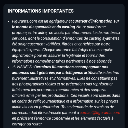
INFORMATIONS IMPORTANTES
Figurants.com est un agrégateur et
curateur d’information sur
le monde du spectacle et du casting.
Notre plateforme
propose, entre autre, un accès par abonnement à de nombreux
services, dont la consultation d’annonces de casting ayant étés
été soigneusement vérifiées, filtrées et enrichies par notre
équipe d’experts. Chaque annonce fait l’objet d’une enquête
approfondie pour en assurer la légitimité et fournir des
informations complémentaires pertinentes à nos abonnés.
⚠️ VISUELS :
Certaines illustrations accompagnant nos
annonces sont générées par intelligence artificielle
à des fins
purement illustratives et informatives. Elles ne constituent pas
des photographies réelles et ne prétendent pas représenter
fidèlement les personnes mentionnées ni des supports
officiels émis par les productions. Ces visuels sont utilisés dans
un cadre de veille journalistique et d’information sur les projets
audiovisuels en préparation. Toute demande de retrait ou de
correction doit être adressée par écrit à
contact@figurants.com
en précisant l’annonce concernée et les éléments factuels à
corriger ou retirer.