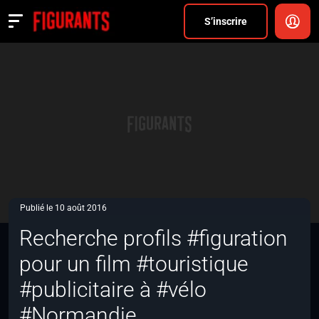
Divers
S’inscrire
Actualités
ANNONCER
FAQ
S’inscrire
CONNEXION
Publié le 10 août 2016
Recherche profils #figuration
pour un film #touristique
#publicitaire à #vélo
#Normandie