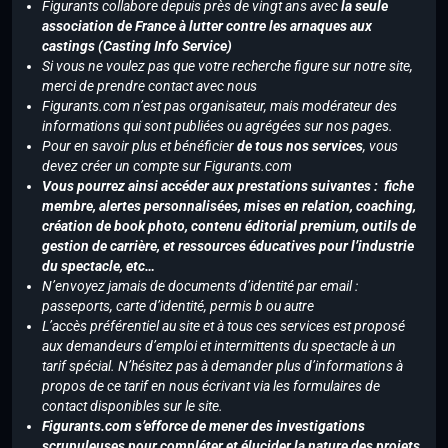
Figurants collabore depuis près de vingt ans avec
la seule
association de France à lutter contre les arnaques aux
castings (Casting Info Service)
Si vous ne voulez pas que votre recherche figure sur notre site,
merci de prendre contact avec nous
Figurants.com n’est pas organisateur, mais modérateur des
informations qui sont publiées ou agrégées sur nos pages.
Pour en savoir plus et bénéficier
de tous nos services
, vous
devez créer un compte sur Figurants.com
Vous pourrez ainsi accéder aux prestations suivantes : fiche
membre, alertes personnalisées, mises en relation, coaching,
création de book photo, contenu éditorial premium, outils de
gestion de carrière, et ressources éducatives pour l’industrie
du spectacle, etc…
N’envoyez jamais de documents d’identité par email :
passeports, carte d’identité, permis b ou autre
L’accès préférentiel au site et à tous ces services est proposé
aux demandeurs d’emploi et intermittents du spectacle à un
tarif spécial. N’hésitez pas à demander plus d’informations à
propos de ce tarif en nous écrivant via les formulaires de
contact disponibles sur le site.
Figurants.com s’efforce de mener des investigations
scrupuleuses pour compléter et élucider la nature des projets