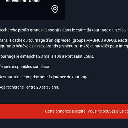
Bouches-du-Rhône
Recherche profils grands et sportifs d
ans le cadre du tournage d’un clip
Dans le cadre du tournage d’un clip vidéo (groupe MAGNUS RUFUS, électro 
figurants bénévoles assez grands (minimum 1m75) et musclés pour interp
Tournage le dimanche 28 mai à 10h à Port saint Louis.
Tenues disponibles sur place.
Restauration comprise pour la journée de tournage.
Âge recherché : entre 20 et 35 ans.
Cette annonce a expiré. Vous ne pouvez plus co