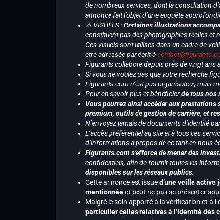
de nombreux services, dont la consultation d’
annonce fait l’objet d’une enquête approfondi
⚠️ VISUELS :
Certaines illustrations accompa
constituent pas des photographies réelles et 
Ces visuels sont utilisés dans un cadre de veil
être adressée par écrit à
contact@figurants.
Figurants collabore depuis près de vingt ans
Si vous ne voulez pas que votre recherche figu
Figurants.com n’est pas organisateur, mais m
Pour en savoir plus et bénéficier
de tous nos 
Vous pourrez ainsi accéder aux prestations s
premium, outils de gestion de carrière, et re
N’envoyez jamais de documents d’identité par e
L’accès préférentiel au site et à tous ces ser
d’informations à propos de ce tarif en nous écr
Figurants.com s’efforce de mener des investi
confidentiels, afin de fournir toutes les inf
disponibles sur les réseaux publics
.
Cette annonce est issue
d’une veille active 
mentionnée
et peut ne pas se présenter sous
Malgré le soin apporté à la vérification et à
particulier celles relatives à l’identité de