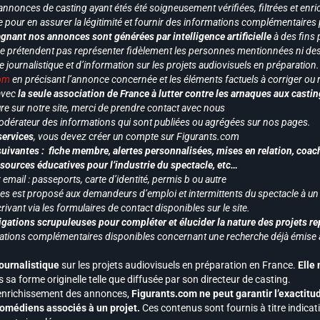
annonces de casting ayant étés été soigneusement vérifiées, filtrées et enri
e pour en assurer la légitimité et fournir des informations complémentaires
gnant nos annonces sont générées par intelligence artificielle
à des fins 
ne prétendent pas représenter fidèlement les personnes mentionnées ni des 
le journalistique et d’information sur les projets audiovisuels en préparatio
com
en précisant l’annonce concernée et les éléments factuels à corriger ou re
 avec
la seule association de France à lutter contre les arnaques aux castin
re sur notre site, merci de prendre contact avec nous
odérateur des informations qui sont publiées ou agrégées sur nos pages.
services
, vous devez créer un compte sur Figurants.com
uivantes : fiche membre, alertes personnalisées, mises en relation, coac
ssources éducatives pour l’industrie du spectacle, etc…
mail : passeports, carte d’identité, permis b ou autre
vices est proposé aux demandeurs d’emploi et intermittents du spectacle à un
ivant via les formulaires de contact disponibles sur le site.
gations scrupuleuses pour compléter et élucider la nature des projets re
ormations complémentaires disponibles concernant une recherche déjà émise a
journalistique
sur les projets audiovisuels en préparation en France.
Elle
 sa forme originelle telle que diffusée par son directeur de casting.
 l’enrichissement des annonces,
Figurants.com ne peut garantir l’exactitu
s comédiens associés à un projet.
Ces contenus sont fournis à titre indicati