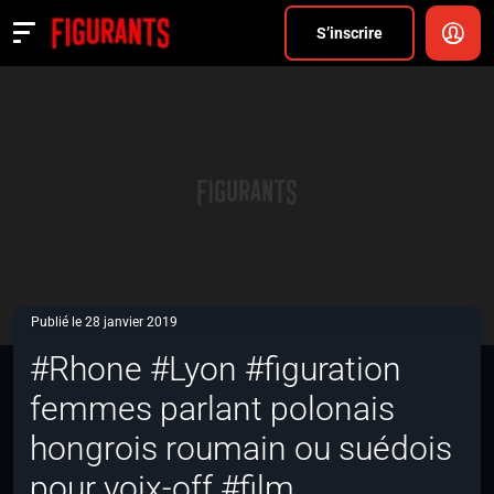
Divers
S’inscrire
Actualités
ANNONCER
FAQ
S’inscrire
CONNEXION
Publié le 28 janvier 2019
#Rhone #Lyon #figuration
femmes parlant polonais
hongrois roumain ou suédois
pour voix-off #film