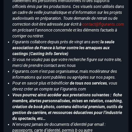
fidèlement les personnes mentionnées ni des supports
officiels émis par les productions. Ces visuels sont utilisés dans
un cadre de veille journalistique et d’information sur les projets
audiovisuels en préparation. Toute demande de retrait ou de
correction doit être adressée par écrit à
contact@figurants.com
en précisant l’annonce concernée et les éléments factuels à
corriger ou retirer.
Figurants collabore depuis près de vingt ans avec
la seule
association de France à lutter contre les arnaques aux
castings (Casting Info Service)
Si vous ne voulez pas que votre recherche figure sur notre site,
merci de prendre contact avec nous
Figurants.com n’est pas organisateur, mais modérateur des
informations qui sont publiées ou agrégées sur nos pages.
Pour en savoir plus et bénéficier
de tous nos services
, vous
devez créer un compte sur Figurants.com
Vous pourrez ainsi accéder aux prestations suivantes : fiche
membre, alertes personnalisées, mises en relation, coaching,
création de book photo, contenu éditorial premium, outils de
gestion de carrière, et ressources éducatives pour l’industrie
du spectacle, etc…
N’envoyez jamais de documents d’identité par email :
passeports, carte d’identité, permis b ou autre