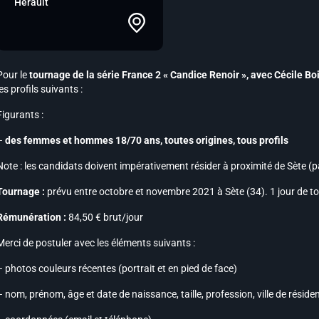
Hérault
Pour le
tournage de la série France 2 « Candice Renoir »,
avec Cécile Bo
les profils suivants :
Figurants :
–
des femmes et hommes 18/70 ans, toutes origines, tous profils
Note :
les candidats doivent impérativement résider à proximité de Sète (
Tournage :
prévu entre octobre et novembre 2021 à Sète (34). 1 jour de t
Rémunération :
84,50 € brut/jour
Merci de postuler avec les éléments suivants :
– photos couleurs récentes (portrait et en pied de face)
– nom, prénom, âge et date de naissance, taille, profession, ville de réside