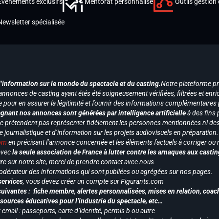
Événements exclusifs
Mentorat personnalisé
Outils gestion 
Newsletter spécialisée
d’information sur le monde du spectacle et du casting.
Notre plateforme p
annonces de casting ayant étés été soigneusement vérifiées, filtrées et enri
e pour en assurer la légitimité et fournir des informations complémentaires
gnant nos annonces sont générées par intelligence artificielle
à des fins 
ne prétendent pas représenter fidèlement les personnes mentionnées ni des 
le journalistique et d’information sur les projets audiovisuels en préparatio
com
en précisant l’annonce concernée et les éléments factuels à corriger ou re
 avec
la seule association de France à lutter contre les arnaques aux castin
re sur notre site, merci de prendre contact avec nous
odérateur des informations qui sont publiées ou agrégées sur nos pages.
services
, vous devez créer un compte sur Figurants.com
uivantes : fiche membre, alertes personnalisées, mises en relation, coac
ssources éducatives pour l’industrie du spectacle, etc…
mail : passeports, carte d’identité, permis b ou autre