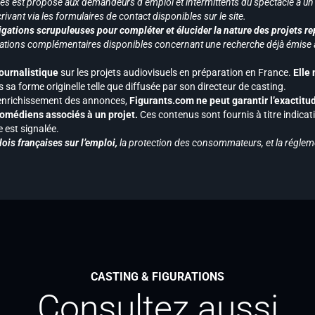
vices est proposé aux demandeurs d’emploi et intermittents du spectacle à un
ivant via les formulaires de contact disponibles sur le site.
gations scrupuleuses pour compléter et élucider la nature des projets re
ormations complémentaires disponibles concernant une recherche déjà émise a
journalistique
sur les projets audiovisuels en préparation en France.
Elle
 sa forme originelle telle que diffusée par son directeur de casting.
 l’enrichissement des annonces,
Figurants.com ne peut garantir l’exactitu
s comédiens associés à un projet.
Ces contenus sont fournis à titre indicati
est signalée.
ois françaises sur l’emploi,
la protection des consommateurs, et la réglem
CASTING & FIGURATIONS
Consultez aussi