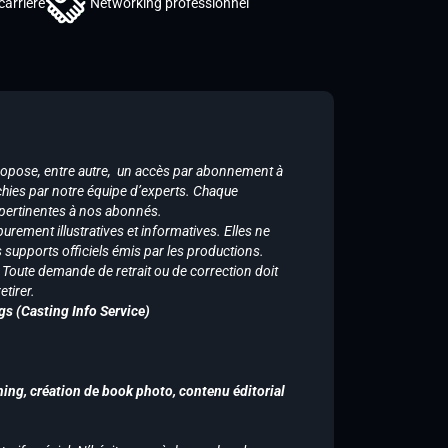
carrière
Networking professionnel
ropose, entre autre, un accès par abonnement à
chies par notre équipe d’experts. Chaque
 pertinentes à nos abonnés.
purement illustratives et informatives. Elles ne
supports officiels émis par les productions.
n. Toute demande de retrait ou de correction doit
tirer.
gs (Casting Info Service)
hing, création de book photo, contenu éditorial