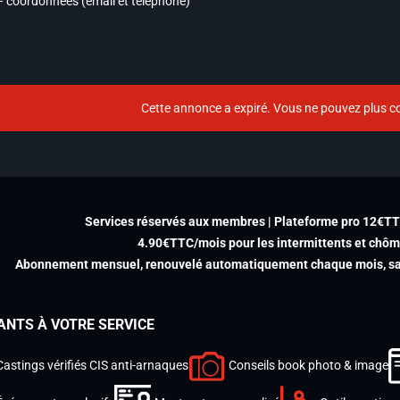
– coordonnées (email et téléphone)
Cette annonce a expiré. Vous ne pouvez plus co
Services réservés aux membres | Plateforme pro 12€T
4.90€TTC/mois pour les intermittents et chô
Abonnement mensuel, renouvelé automatiquement chaque mois, san
ANTS À VOTRE SERVICE
Castings vérifiés CIS anti-arnaques
Conseils book photo & image