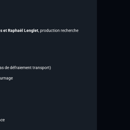
is et Raphaël Lenglet
, production recherche
pas de défraiement transport)
ournage
nce