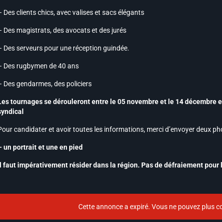
– Des clients chics, avec valises et sacs élégants
– Des magistrats, des avocats et des jurés
– Des serveurs pour une réception guindée.
– Des rugbymen de 40 ans
– Des gendarmes, des policiers
Les tournages se dérouleront entre le 05 novembre et le 14 décembre et
syndical
Pour candidater et avoir toutes les informations, merci d’envoyer deux p
– un portrait et une en pied
Il faut impérativement résider dans la région. Pas de défraiement pour 
Cette annonce a expiré. Vous ne pouvez plus co