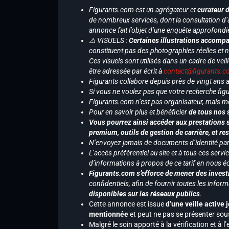
Figurants.com est un agrégateur et
curateur 
de nombreux services, dont la consultation d’
annonce fait l’objet d’une enquête approfondi
⚠️ VISUELS :
Certaines illustrations accompa
constituent pas des photographies réelles et 
Ces visuels sont utilisés dans un cadre de veil
être adressée par écrit à
contact@figurants.
Figurants collabore depuis près de vingt ans
Si vous ne voulez pas que votre recherche figu
Figurants.com n’est pas organisateur, mais m
Pour en savoir plus et bénéficier
de tous nos 
Vous pourrez ainsi accéder aux prestations s
premium, outils de gestion de carrière, et re
N’envoyez jamais de documents d’identité par e
L’accès préférentiel au site et à tous ces ser
d’informations à propos de ce tarif en nous écr
Figurants.com s’efforce de mener des investi
confidentiels, afin de fournir toutes les inf
disponibles sur les réseaux publics
.
Cette annonce est issue
d’une veille active 
mentionnée
et peut ne pas se présenter sous
Malgré le soin apporté à la vérification et à