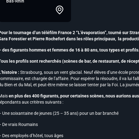
Bas-Rhin
Pour le tournage d’un téléfilm
France 2 “L’évaporation”, tourné sur Stra
Sara Forestier et Pierre Rochefort dans les rôles principaux,
la product
– des figurants hommes et femmes de 16 à 80 ans, tous types et profils
Tous les profils sont recherchés (scènes de bar, de restaurant, de récep
L’histoire :
Strasbourg, sous un vent glacial. Neuf élèves d’une école prot
commissaire, est chargée de l’affaire. Pour espérer la résoudre, il va lui fa
du Bien et du Mal, et peut-être même se laisser tenter par la Foi. La journ
Mais
en plus des 400 figurants, pour certaines scènes, nous aurions au
répondants aux critères suivants :
– Une soixantaine de jeunes (25 – 35 ans) pour un bar branché
– De vrais Roumains
– Des employés d’hôtel, tous âges