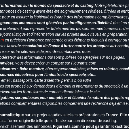
d’information sur le monde du spectacle et du casting.
Notre plateforme p
annonces de casting ayant étés été soigneusement vérifiées, filtrées et enri
e pour en assurer la légitimité et fournir des informations complémentaires
gnant nos annonces sont générées par intelligence artificielle
à des fins 
ne prétendent pas représenter fidèlement les personnes mentionnées ni des 
le journalistique et d’information sur les projets audiovisuels en préparatio
com
en précisant l’annonce concernée et les éléments factuels à corriger ou re
 avec
la seule association de France à lutter contre les arnaques aux castin
re sur notre site, merci de prendre contact avec nous
odérateur des informations qui sont publiées ou agrégées sur nos pages.
services
, vous devez créer un compte sur Figurants.com
uivantes : fiche membre, alertes personnalisées, mises en relation, coac
ssources éducatives pour l’industrie du spectacle, etc…
mail : passeports, carte d’identité, permis b ou autre
vices est proposé aux demandeurs d’emploi et intermittents du spectacle à un
ivant via les formulaires de contact disponibles sur le site.
gations scrupuleuses pour compléter et élucider la nature des projets re
ormations complémentaires disponibles concernant une recherche déjà émise a
journalistique
sur les projets audiovisuels en préparation en France.
Elle
 sa forme originelle telle que diffusée par son directeur de casting.
 l’enrichissement des annonces,
Figurants.com ne peut garantir l’exactitu