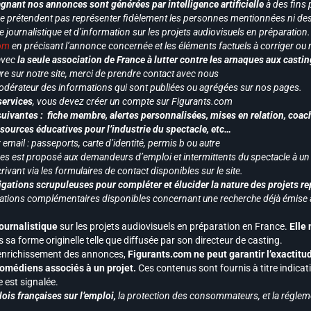
gnant nos annonces sont générées par intelligence artificielle
à des fins 
ne prétendent pas représenter fidèlement les personnes mentionnées ni des 
le journalistique et d’information sur les projets audiovisuels en préparatio
com
en précisant l’annonce concernée et les éléments factuels à corriger ou re
 avec
la seule association de France à lutter contre les arnaques aux castin
re sur notre site, merci de prendre contact avec nous
odérateur des informations qui sont publiées ou agrégées sur nos pages.
services
, vous devez créer un compte sur Figurants.com
uivantes : fiche membre, alertes personnalisées, mises en relation, coac
ssources éducatives pour l’industrie du spectacle, etc…
mail : passeports, carte d’identité, permis b ou autre
vices est proposé aux demandeurs d’emploi et intermittents du spectacle à un
ivant via les formulaires de contact disponibles sur le site.
gations scrupuleuses pour compléter et élucider la nature des projets re
ormations complémentaires disponibles concernant une recherche déjà émise a
journalistique
sur les projets audiovisuels en préparation en France.
Elle
 sa forme originelle telle que diffusée par son directeur de casting.
 l’enrichissement des annonces,
Figurants.com ne peut garantir l’exactitu
s comédiens associés à un projet.
Ces contenus sont fournis à titre indicati
est signalée.
ois françaises sur l’emploi,
la protection des consommateurs, et la réglem