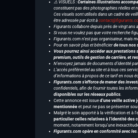
⚠️ VISUELS :
Certaines illustrations accompa
constituent pas des photographies réelles et 
Ces visuels sont utilisés dans un cadre de veil
être adressée par écrit à
contact@figurants.
Figurants collabore depuis près de vingt ans
Si vous ne voulez pas que votre recherche figu
Figurants.com n’est pas organisateur, mais m
Pour en savoir plus et bénéficier
de tous nos 
Vous pourrez ainsi accéder aux prestations s
premium, outils de gestion de carrière, et re
N’envoyez jamais de documents d’identité par e
L’accès préférentiel au site et à tous ces ser
d’informations à propos de ce tarif en nous écr
Figurants.com s’efforce de mener des investi
confidentiels, afin de fournir toutes les inf
disponibles sur les réseaux publics
.
Cette annonce est issue
d’une veille active 
mentionnée
et peut ne pas se présenter sous
Malgré le soin apporté à la vérification et à
particulier celles relatives à l’identité de
moment, notamment lorsqu’une inexactitude 
Figurants.com opère en conformité avec les l