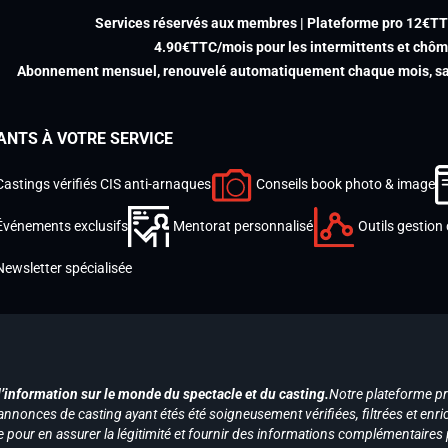
Services réservés aux membres | Plateforme pro 12€T
4.90€TTC/mois pour les intermittents et chô
Abonnement mensuel, renouvelé automatiquement chaque mois, san
ANTS À VOTRE SERVICE
Castings vérifiés CIS anti-arnaques
Conseils book photo & image
Événements exclusifs
Mentorat personnalisé
Outils gestion 
Newsletter spécialisée
d’information sur le monde du spectacle et du casting.
Notre plateforme p
annonces de casting ayant étés été soigneusement vérifiées, filtrées et enri
e pour en assurer la légitimité et fournir des informations complémentaires