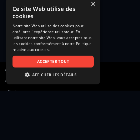
×
Ce site Web utilise des
cookies
Notre site Web utilise des cookies pour
améliorer l'expérience utilisateur. En
utilisant notre site Web, vous acceptez tous
les cookies conformément à notre Politique
relative aux cookies.
ACCEPTER TOUT
S’inscrire à Figurants.com
AFFICHER LES DÉTAILS
Questions fréquentes
STRICTEMENT NÉCESSAIRES
Poster une annonce
PERFORMANCE
Actualités
CIBLAGE
Voir le hall of fame
FONCTIONNALITÉ
Contact
NON CLASSIFIÉS
Gestion d’abonnement