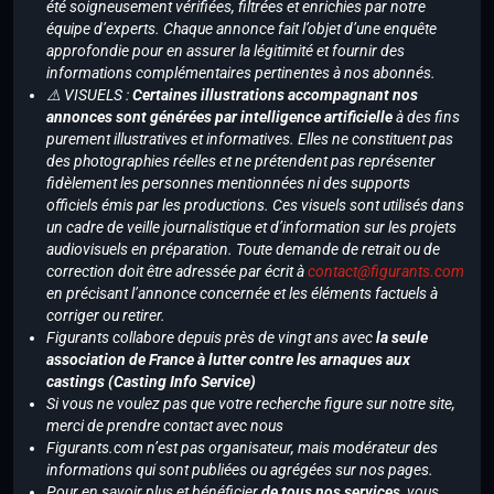
été soigneusement vérifiées, filtrées et enrichies par notre
équipe d’experts. Chaque annonce fait l’objet d’une enquête
approfondie pour en assurer la légitimité et fournir des
informations complémentaires pertinentes à nos abonnés.
⚠️ VISUELS :
Certaines illustrations accompagnant nos
annonces sont générées par intelligence artificielle
à des fins
purement illustratives et informatives. Elles ne constituent pas
des photographies réelles et ne prétendent pas représenter
fidèlement les personnes mentionnées ni des supports
officiels émis par les productions. Ces visuels sont utilisés dans
un cadre de veille journalistique et d’information sur les projets
audiovisuels en préparation. Toute demande de retrait ou de
correction doit être adressée par écrit à
contact@figurants.com
en précisant l’annonce concernée et les éléments factuels à
corriger ou retirer.
Figurants collabore depuis près de vingt ans avec
la seule
association de France à lutter contre les arnaques aux
castings (Casting Info Service)
Si vous ne voulez pas que votre recherche figure sur notre site,
merci de prendre contact avec nous
Figurants.com n’est pas organisateur, mais modérateur des
informations qui sont publiées ou agrégées sur nos pages.
Pour en savoir plus et bénéficier
de tous nos services
, vous