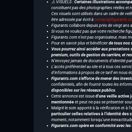
⚠️ VISUELS :
Certaines illustrations accompa
constituent pas des photographies réelles et 
Ces visuels sont utilisés dans un cadre de veil
être adressée par écrit à
contact@figurants.
Figurants collabore depuis près de vingt ans
Si vous ne voulez pas que votre recherche figu
Figurants.com n’est pas organisateur, mais m
Pour en savoir plus et bénéficier
de tous nos 
Vous pourrez ainsi accéder aux prestations s
premium, outils de gestion de carrière, et re
N’envoyez jamais de documents d’identité par e
L’accès préférentiel au site et à tous ces ser
d’informations à propos de ce tarif en nous écr
Figurants.com s’efforce de mener des investi
confidentiels, afin de fournir toutes les inf
disponibles sur les réseaux publics
.
Cette annonce est issue
d’une veille active 
mentionnée
et peut ne pas se présenter sous
Malgré le soin apporté à la vérification et à
particulier celles relatives à l’identité de
moment, notamment lorsqu’une inexactitude 
Figurants.com opère en conformité avec les l