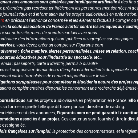
gnant nos annonces sont générées par intelligence artificielle
à des fins 
ne prétendent pas représenter fidèlement les personnes mentionnées ni des 
le journalistique et d’information sur les projets audiovisuels en préparatio
com
en précisant l’annonce concernée et les éléments factuels à corriger ou re
 avec
la seule association de France à lutter contre les arnaques aux castin
re sur notre site, merci de prendre contact avec nous
odérateur des informations qui sont publiées ou agrégées sur nos pages.
services
, vous devez créer un compte sur Figurants.com
uivantes : fiche membre, alertes personnalisées, mises en relation, coac
ssources éducatives pour l’industrie du spectacle, etc…
mail : passeports, carte d’identité, permis b ou autre
vices est proposé aux demandeurs d’emploi et intermittents du spectacle à un
ivant via les formulaires de contact disponibles sur le site.
gations scrupuleuses pour compléter et élucider la nature des projets re
ormations complémentaires disponibles concernant une recherche déjà émise a
journalistique
sur les projets audiovisuels en préparation en France.
Elle
 sa forme originelle telle que diffusée par son directeur de casting.
 l’enrichissement des annonces,
Figurants.com ne peut garantir l’exactitu
s comédiens associés à un projet.
Ces contenus sont fournis à titre indicati
est signalée.
ois françaises sur l’emploi,
la protection des consommateurs, et la réglem