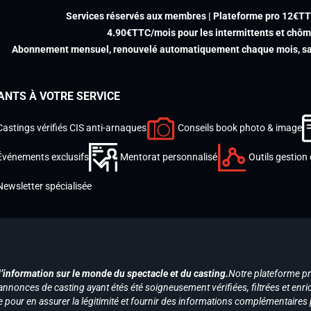
Services réservés aux membres | Plateforme pro 12€T
4.90€TTC/mois pour les intermittents et chô
Abonnement mensuel, renouvelé automatiquement chaque mois, san
ANTS À VOTRE SERVICE
Castings vérifiés CIS anti-arnaques
Conseils book photo & image
Événements exclusifs
Mentorat personnalisé
Outils gestion 
Newsletter spécialisée
d’information sur le monde du spectacle et du casting.
Notre plateforme p
annonces de casting ayant étés été soigneusement vérifiées, filtrées et enri
e pour en assurer la légitimité et fournir des informations complémentaires