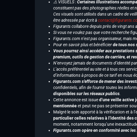
⚠️ VISUELS :
Certaines illustrations accompa
constituent pas des photographies réelles et 
Ces visuels sont utilisés dans un cadre de veil
être adressée par écrit à
contact@figurants.
Figurants collabore depuis près de vingt ans
Si vous ne voulez pas que votre recherche figu
Figurants.com n’est pas organisateur, mais m
Pour en savoir plus et bénéficier
de tous nos 
Vous pourrez ainsi accéder aux prestations s
premium, outils de gestion de carrière, et re
N’envoyez jamais de documents d’identité par e
L’accès préférentiel au site et à tous ces ser
d’informations à propos de ce tarif en nous écr
Figurants.com s’efforce de mener des investi
confidentiels, afin de fournir toutes les inf
disponibles sur les réseaux publics
.
Cette annonce est issue
d’une veille active 
mentionnée
et peut ne pas se présenter sous
Malgré le soin apporté à la vérification et à
particulier celles relatives à l’identité de
moment, notamment lorsqu’une inexactitude 
Figurants.com opère en conformité avec les l