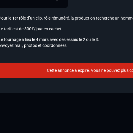
Pour le 1er rôle d’un clip, rôle rémunéré, la production recherche un
homme 
Le tarif est de 300€/jour en cachet.
Le tournage a lieu le 4 mars avec des essais le 2 ou le 3.
envoyez mail,
photos et coordonnées
Cette annonce a expiré. Vous ne pouvez plus co