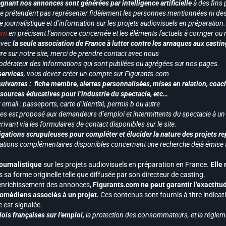
gnant nos annonces sont générées par intelligence artificielle
à des fins 
ne prétendent pas représenter fidèlement les personnes mentionnées ni des 
le journalistique et d’information sur les projets audiovisuels en préparatio
com
en précisant l’annonce concernée et les éléments factuels à corriger ou re
 avec
la seule association de France à lutter contre les arnaques aux castin
re sur notre site, merci de prendre contact avec nous
odérateur des informations qui sont publiées ou agrégées sur nos pages.
services
, vous devez créer un compte sur Figurants.com
uivantes : fiche membre, alertes personnalisées, mises en relation, coac
ssources éducatives pour l’industrie du spectacle, etc…
mail : passeports, carte d’identité, permis b ou autre
vices est proposé aux demandeurs d’emploi et intermittents du spectacle à un
ivant via les formulaires de contact disponibles sur le site.
gations scrupuleuses pour compléter et élucider la nature des projets re
ormations complémentaires disponibles concernant une recherche déjà émise a
journalistique
sur les projets audiovisuels en préparation en France.
Elle
 sa forme originelle telle que diffusée par son directeur de casting.
 l’enrichissement des annonces,
Figurants.com ne peut garantir l’exactitu
s comédiens associés à un projet.
Ces contenus sont fournis à titre indicati
est signalée.
ois françaises sur l’emploi,
la protection des consommateurs, et la réglem