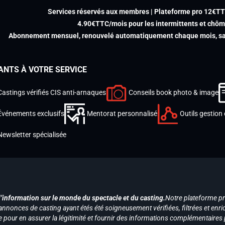
Services réservés aux membres | Plateforme pro 12€T
4.90€TTC/mois pour les intermittents et chô
Abonnement mensuel, renouvelé automatiquement chaque mois, san
ANTS À VOTRE SERVICE
Castings vérifiés CIS anti-arnaques
Conseils book photo & image
Événements exclusifs
Mentorat personnalisé
Outils gestion 
Newsletter spécialisée
d’information sur le monde du spectacle et du casting.
Notre plateforme p
annonces de casting ayant étés été soigneusement vérifiées, filtrées et enri
e pour en assurer la légitimité et fournir des informations complémentaires