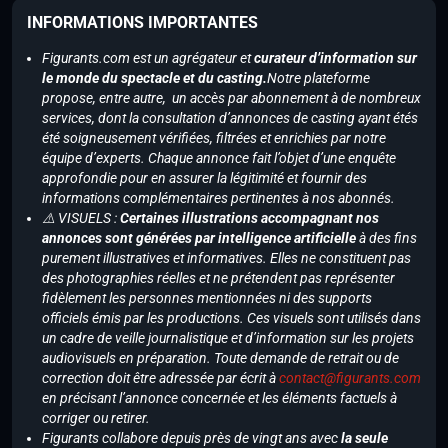
INFORMATIONS IMPORTANTES
Figurants.com est un agrégateur et
curateur d’information sur
le monde du spectacle et du casting.
Notre plateforme
propose, entre autre, un accès par abonnement à de nombreux
services, dont la consultation d’annonces de casting ayant étés
été soigneusement vérifiées, filtrées et enrichies par notre
équipe d’experts. Chaque annonce fait l’objet d’une enquête
approfondie pour en assurer la légitimité et fournir des
informations complémentaires pertinentes à nos abonnés.
⚠️ VISUELS :
Certaines illustrations accompagnant nos
annonces sont générées par intelligence artificielle
à des fins
purement illustratives et informatives. Elles ne constituent pas
des photographies réelles et ne prétendent pas représenter
fidèlement les personnes mentionnées ni des supports
officiels émis par les productions. Ces visuels sont utilisés dans
un cadre de veille journalistique et d’information sur les projets
audiovisuels en préparation. Toute demande de retrait ou de
correction doit être adressée par écrit à
contact@figurants.com
en précisant l’annonce concernée et les éléments factuels à
corriger ou retirer.
Figurants collabore depuis près de vingt ans avec
la seule