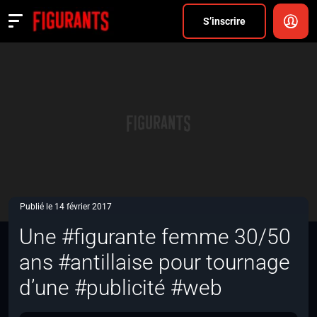
Divers
S’inscrire
Actualités
ANNONCER
FAQ
S’inscrire
CONNEXION
Publié le 14 février 2017
Une #figurante femme 30/50
ans #antillaise pour tournage
d’une #publicité #web