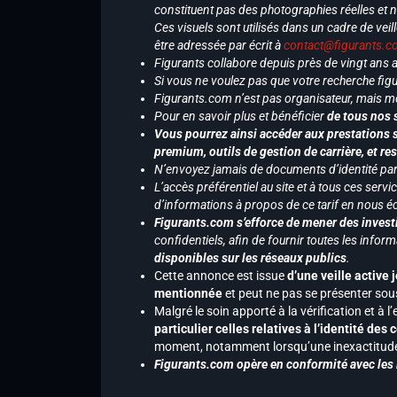
constituent pas des photographies réelles et 
Ces visuels sont utilisés dans un cadre de veil
être adressée par écrit à
contact@figurants.
Figurants collabore depuis près de vingt ans
Si vous ne voulez pas que votre recherche figu
Figurants.com n’est pas organisateur, mais m
Pour en savoir plus et bénéficier
de tous nos 
Vous pourrez ainsi accéder aux prestations s
premium, outils de gestion de carrière, et re
N’envoyez jamais de documents d’identité par e
L’accès préférentiel au site et à tous ces ser
d’informations à propos de ce tarif en nous écr
Figurants.com s’efforce de mener des investi
confidentiels, afin de fournir toutes les inf
disponibles sur les réseaux publics
.
Cette annonce est issue
d’une veille active 
mentionnée
et peut ne pas se présenter sous
Malgré le soin apporté à la vérification et à
particulier celles relatives à l’identité de
moment, notamment lorsqu’une inexactitude 
Figurants.com opère en conformité avec les l