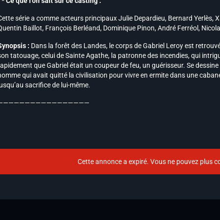
* Ce que l’on sait sur ce casting :
Cette série a comme acteurs principaux Julie Depardieu, Bernard Yerlès, Xav
Quentin Baillot, François Berléand, Dominique Pinon, André Ferréol, Nic
Synopsis :
Dans la forêt des Landes, le corps de Gabriel Leroy est retrouvé
son tatouage, celui de Sainte Agathe, la patronne des incendies, qui intrig
rapidement que Gabriel était un coupeur de feu, un guérisseur. Se dessine a
homme qui avait quitté la civilisation pour vivre en ermite dans une cabane, 
jusqu’au sacrifice de lui-même.
—————————————————
Cette annonce a expiré. Vous ne pouvez plus co