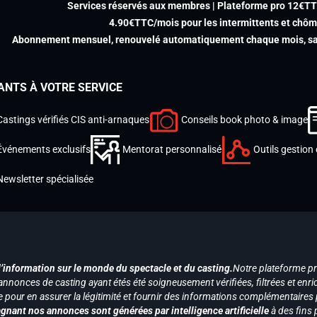
Services réservés aux membres | Plateforme pro 12€T
4.90€TTC/mois pour les intermittents et chô
Abonnement mensuel, renouvelé automatiquement chaque mois, san
ANTS À VOTRE SERVICE
Castings vérifiés CIS anti-arnaques
Conseils book photo & image
Événements exclusifs
Mentorat personnalisé
Outils gestion 
Newsletter spécialisée
d’information sur le monde du spectacle et du casting.
Notre plateforme p
annonces de casting ayant étés été soigneusement vérifiées, filtrées et enri
e pour en assurer la légitimité et fournir des informations complémentaires
gnant nos annonces sont générées par intelligence artificielle
à des fins 