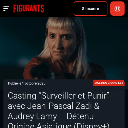
Divers
S’inscrire
Actualités
ANNONCER
FAQ
S’inscrire
CONNEXION
CASTING GRAND EST
Publié le 1 octobre 2025
Casting “Surveiller et Punir”
avec Jean-Pascal Zadi &
Audrey Lamy – Détenu
Origine Asiatique (Disney+)