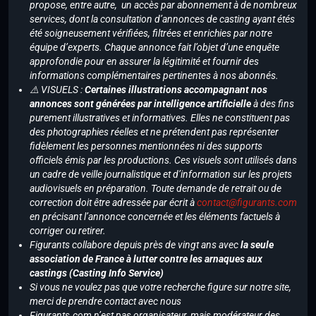
propose, entre autre, un accès par abonnement à de nombreux
services, dont la consultation d’annonces de casting ayant étés
été soigneusement vérifiées, filtrées et enrichies par notre
équipe d’experts. Chaque annonce fait l’objet d’une enquête
approfondie pour en assurer la légitimité et fournir des
informations complémentaires pertinentes à nos abonnés.
⚠️ VISUELS :
Certaines illustrations accompagnant nos
annonces sont générées par intelligence artificielle
à des fins
purement illustratives et informatives. Elles ne constituent pas
des photographies réelles et ne prétendent pas représenter
fidèlement les personnes mentionnées ni des supports
officiels émis par les productions. Ces visuels sont utilisés dans
un cadre de veille journalistique et d’information sur les projets
audiovisuels en préparation. Toute demande de retrait ou de
correction doit être adressée par écrit à
contact@figurants.com
en précisant l’annonce concernée et les éléments factuels à
corriger ou retirer.
Figurants collabore depuis près de vingt ans avec
la seule
association de France à lutter contre les arnaques aux
castings (Casting Info Service)
Si vous ne voulez pas que votre recherche figure sur notre site,
merci de prendre contact avec nous
Figurants.com n’est pas organisateur, mais modérateur des