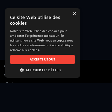
×
Ce site Web utilise des
cookies
Notre site Web utilise des cookies pour
améliorer l'expérience utilisateur. En
utilisant notre site Web, vous acceptez tous
les cookies conformément à notre Politique
relative aux cookies.
ACCEPTER TOUT
S’inscrire à Figurants.com
AFFICHER LES DÉTAILS
Questions fréquentes
STRICTEMENT NÉCESSAIRES
Poster une annonce
PERFORMANCE
Actualités
CIBLAGE
Voir le hall of fame
FONCTIONNALITÉ
Contact