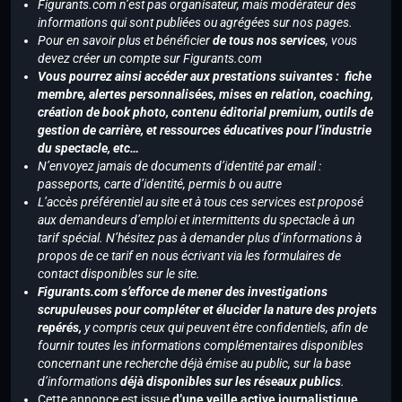
Figurants.com n’est pas organisateur, mais modérateur des
informations qui sont publiées ou agrégées sur nos pages.
Pour en savoir plus et bénéficier
de tous nos services
, vous
devez créer un compte sur Figurants.com
Vous pourrez ainsi accéder aux prestations suivantes : fiche
membre, alertes personnalisées, mises en relation, coaching,
création de book photo, contenu éditorial premium, outils de
gestion de carrière, et ressources éducatives pour l’industrie
du spectacle, etc…
N’envoyez jamais de documents d’identité par email :
passeports, carte d’identité, permis b ou autre
L’accès préférentiel au site et à tous ces services est proposé
aux demandeurs d’emploi et intermittents du spectacle à un
tarif spécial. N’hésitez pas à demander plus d’informations à
propos de ce tarif en nous écrivant via les formulaires de
contact disponibles sur le site.
Figurants.com s’efforce de mener des investigations
scrupuleuses pour compléter et élucider la nature des projets
repérés,
y compris ceux qui peuvent être confidentiels, afin de
fournir toutes les informations complémentaires disponibles
concernant une recherche déjà émise au public, sur la base
d’informations
déjà disponibles sur les réseaux publics
.
Cette annonce est issue
d’une veille active journalistique