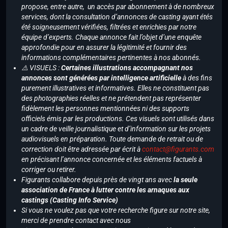
propose, entre autre, un accès par abonnement à de nombreux
services, dont la consultation d’annonces de casting ayant étés
été soigneusement vérifiées, filtrées et enrichies par notre
équipe d’experts. Chaque annonce fait l’objet d’une enquête
approfondie pour en assurer la légitimité et fournir des
informations complémentaires pertinentes à nos abonnés.
⚠️ VISUELS :
Certaines illustrations accompagnant nos
annonces sont générées par intelligence artificielle
à des fins
purement illustratives et informatives. Elles ne constituent pas
des photographies réelles et ne prétendent pas représenter
fidèlement les personnes mentionnées ni des supports
officiels émis par les productions. Ces visuels sont utilisés dans
un cadre de veille journalistique et d’information sur les projets
audiovisuels en préparation. Toute demande de retrait ou de
correction doit être adressée par écrit à
contact@figurants.com
en précisant l’annonce concernée et les éléments factuels à
corriger ou retirer.
Figurants collabore depuis près de vingt ans avec
la seule
association de France à lutter contre les arnaques aux
castings (Casting Info Service)
Si vous ne voulez pas que votre recherche figure sur notre site,
merci de prendre contact avec nous