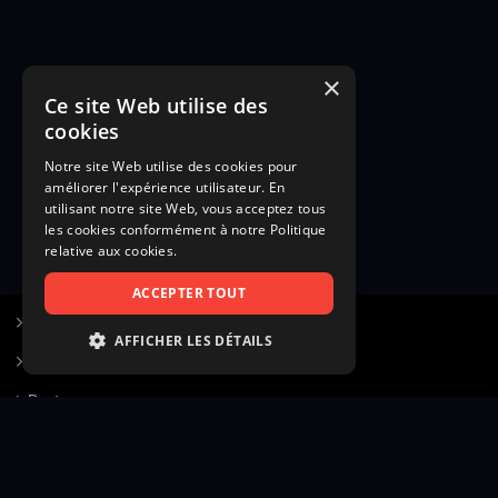
×
Ce site Web utilise des
cookies
Notre site Web utilise des cookies pour
améliorer l'expérience utilisateur. En
utilisant notre site Web, vous acceptez tous
les cookies conformément à notre Politique
relative aux cookies.
ACCEPTER TOUT
S’inscrire à Figurants.com
AFFICHER LES DÉTAILS
Questions fréquentes
STRICTEMENT NÉCESSAIRES
Poster une annonce
PERFORMANCE
Actualités
CIBLAGE
Voir le hall of fame