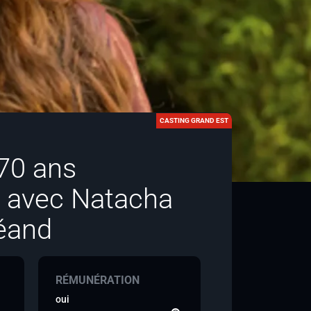
CASTING GRAND EST
 70 ans
e avec Natacha
léand
RÉMUNÉRATION
oui