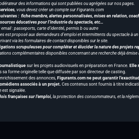
odérateur des informations qui sont publiées ou agrégées sur nos pages.
services
, vous devez créer un compte sur Figurants.com
uivantes : fiche membre, alertes personnalisées, mises en relation, coac
ssources éducatives pour l’industrie du spectacle, etc…
mail : passeports, carte d’identité, permis b ou autre
vices est proposé aux demandeurs d’emploi et intermittents du spectacle à un
ivant via les formulaires de contact disponibles sur le site.
gations scrupuleuses pour compléter et élucider la nature des projets re
ormations complémentaires disponibles concernant une recherche déjà émise a
journalistique
sur les projets audiovisuels en préparation en France.
Elle
 sa forme originelle telle que diffusée par son directeur de casting.
 l’enrichissement des annonces,
Figurants.com ne peut garantir l’exactitu
s comédiens associés à un projet.
Ces contenus sont fournis à titre indicati
est signalée.
ois françaises sur l’emploi,
la protection des consommateurs, et la réglem