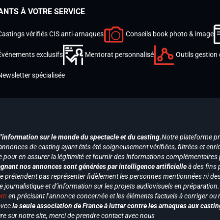
ANTS À VOTRE SERVICE
Castings vérifiés CIS anti-arnaques
Conseils book photo & image
Événements exclusifs
Mentorat personnalisé
Outils gestion 
Newsletter spécialisée
d’information sur le monde du spectacle et du casting.
Notre plateforme p
annonces de casting ayant étés été soigneusement vérifiées, filtrées et enri
e pour en assurer la légitimité et fournir des informations complémentaires
gnant nos annonces sont générées par intelligence artificielle
à des fins 
ne prétendent pas représenter fidèlement les personnes mentionnées ni des 
le journalistique et d’information sur les projets audiovisuels en préparatio
com
en précisant l’annonce concernée et les éléments factuels à corriger ou re
 avec
la seule association de France à lutter contre les arnaques aux castin
re sur notre site, merci de prendre contact avec nous