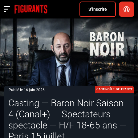
Divers
S’inscrire
Actualités
ANNONCER
FAQ
S’inscrire
CONNEXION
CASTING ÎLE-DE-FRANCE
Publié le 16 juin 2026
Casting — Baron Noir Saison
4 (Canal+) — Spectateurs
spectacle — H/F 18-65 ans —
Paris 15 juillet