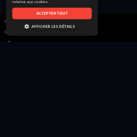
relative aux cookies.
ACCEPTER TOUT
S’inscrire à Figurants.com
AFFICHER LES DÉTAILS
Questions fréquentes
STRICTEMENT NÉCESSAIRES
Poster une annonce
PERFORMANCE
Actualités
CIBLAGE
Voir le hall of fame
FONCTIONNALITÉ
Contact
NON CLASSIFIÉS
Gestion d’abonnement
Transparence des avis
Strictement nécessaires
Performance
Mentions légales
Conditions générales
Ciblage
Fonctionnalité
Confidentialité
Cadre juridique et éditorial
Non classifiés
Création site web twinbi