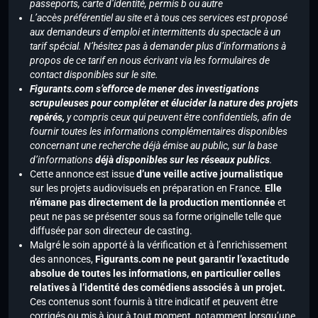
passeports, carte d’identité, permis b ou autre
L’accès préférentiel au site et à tous ces services est proposé
aux demandeurs d’emploi et intermittents du spectacle à un
tarif spécial. N’hésitez pas à demander plus d’informations à
propos de ce tarif en nous écrivant via les formulaires de
contact disponibles sur le site.
Figurants.com s’efforce de mener des investigations
scrupuleuses pour compléter et élucider la nature des projets
repérés,
y compris ceux qui peuvent être confidentiels, afin de
fournir toutes les informations complémentaires disponibles
concernant une recherche déjà émise au public, sur la base
d’informations
déjà disponibles sur les réseaux publics
.
Cette annonce est issue
d’une veille active journalistique
sur les projets audiovisuels en préparation en France.
Elle
n’émane pas directement de la production mentionnée
et
peut ne pas se présenter sous sa forme originelle telle que
diffusée par son directeur de casting.
Malgré le soin apporté à la vérification et à l’enrichissement
des annonces,
Figurants.com ne peut garantir l’exactitude
absolue de toutes les informations, en particulier celles
relatives à l’identité des comédiens associés à un projet.
Ces contenus sont fournis à titre indicatif et peuvent être
corrigés ou mis à jour à tout moment, notamment lorsqu’une