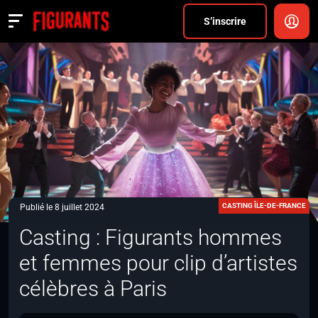
Divers
S’inscrire
Actualités
ANNONCER
FAQ
S’inscrire
CONNEXION
CASTING ÎLE-DE-FRANCE
Publié le 8 juillet 2024
Casting : Figurants hommes
et femmes pour clip d’artistes
célèbres à Paris