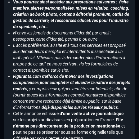
Vous pourrez ainsi accéder aux prestations suivantes : fiche
membre, alertes personnalisées, mises en relation, coaching,
création de book photo, contenu éditorial premium, outils de
gestion de carrière, et ressources éducatives pour l’industrie
du spectacle, etc…
N’envoyez jamais de documents d’identité par email :
passeports, carte d’identité, permis b ou autre
L’accès préférentiel au site et à tous ces services est proposé
aux demandeurs d’emploi et intermittents du spectacle à un
tarif spécial. N’hésitez pas à demander plus d’informations à
propos de ce tarif en nous écrivant via les formulaires de
contact disponibles sur le site.
Figurants.com s’efforce de mener des investigations
scrupuleuses pour compléter et élucider la nature des projets
repérés,
y compris ceux qui peuvent être confidentiels, afin de
fournir toutes les informations complémentaires disponibles
concernant une recherche déjà émise au public, sur la base
d’informations
déjà disponibles sur les réseaux publics
.
Cette annonce est issue
d’une veille active journalistique
sur les projets audiovisuels en préparation en France.
Elle
n’émane pas directement de la production mentionnée
et
peut ne pas se présenter sous sa forme originelle telle que
diffusée par son directeur de casting.