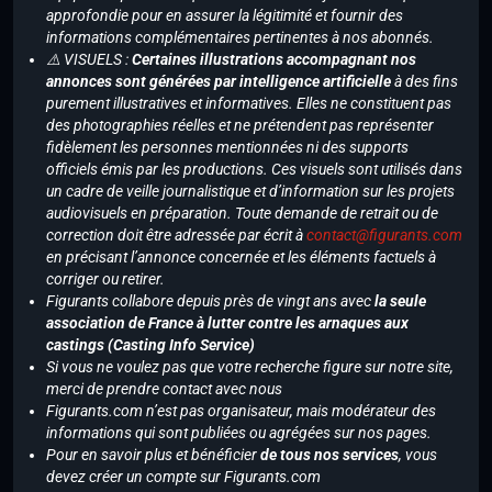
approfondie pour en assurer la légitimité et fournir des
informations complémentaires pertinentes à nos abonnés.
⚠️ VISUELS :
Certaines illustrations accompagnant nos
annonces sont générées par intelligence artificielle
à des fins
purement illustratives et informatives. Elles ne constituent pas
des photographies réelles et ne prétendent pas représenter
fidèlement les personnes mentionnées ni des supports
officiels émis par les productions. Ces visuels sont utilisés dans
un cadre de veille journalistique et d’information sur les projets
audiovisuels en préparation. Toute demande de retrait ou de
correction doit être adressée par écrit à
contact@figurants.com
en précisant l’annonce concernée et les éléments factuels à
corriger ou retirer.
Figurants collabore depuis près de vingt ans avec
la seule
association de France à lutter contre les arnaques aux
castings (Casting Info Service)
Si vous ne voulez pas que votre recherche figure sur notre site,
merci de prendre contact avec nous
Figurants.com n’est pas organisateur, mais modérateur des
informations qui sont publiées ou agrégées sur nos pages.
Pour en savoir plus et bénéficier
de tous nos services
, vous
devez créer un compte sur Figurants.com