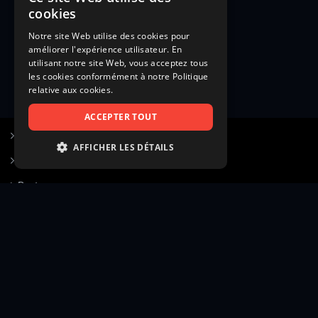
cookies
Notre site Web utilise des cookies pour
améliorer l'expérience utilisateur. En
utilisant notre site Web, vous acceptez tous
les cookies conformément à notre Politique
relative aux cookies.
ACCEPTER TOUT
S’inscrire à Figurants.com
AFFICHER LES DÉTAILS
Questions fréquentes
STRICTEMENT NÉCESSAIRES
Poster une annonce
PERFORMANCE
Actualités
CIBLAGE
Voir le hall of fame
FONCTIONNALITÉ
Contact
NON CLASSIFIÉS
Gestion d’abonnement
Transparence des avis