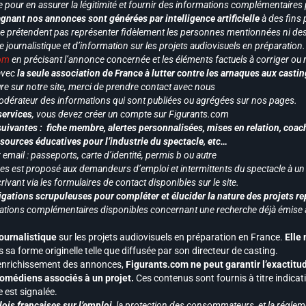
e pour en assurer la légitimité et fournir des informations complémentaires
gnant nos annonces sont générées par intelligence artificielle
à des fins 
ne prétendent pas représenter fidèlement les personnes mentionnées ni des 
le journalistique et d’information sur les projets audiovisuels en préparatio
com
en précisant l’annonce concernée et les éléments factuels à corriger ou re
 avec
la seule association de France à lutter contre les arnaques aux castin
re sur notre site, merci de prendre contact avec nous
odérateur des informations qui sont publiées ou agrégées sur nos pages.
services
, vous devez créer un compte sur Figurants.com
uivantes : fiche membre, alertes personnalisées, mises en relation, coac
ssources éducatives pour l’industrie du spectacle, etc…
mail : passeports, carte d’identité, permis b ou autre
vices est proposé aux demandeurs d’emploi et intermittents du spectacle à un
ivant via les formulaires de contact disponibles sur le site.
gations scrupuleuses pour compléter et élucider la nature des projets re
ormations complémentaires disponibles concernant une recherche déjà émise a
journalistique
sur les projets audiovisuels en préparation en France.
Elle
 sa forme originelle telle que diffusée par son directeur de casting.
 l’enrichissement des annonces,
Figurants.com ne peut garantir l’exactitu
s comédiens associés à un projet.
Ces contenus sont fournis à titre indicati
est signalée.
ois françaises sur l’emploi,
la protection des consommateurs, et la réglem