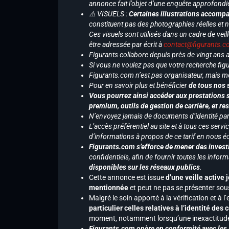
annonce fait l’objet d’une enquête approfondi
⚠️ VISUELS :
Certaines illustrations accompa
constituent pas des photographies réelles et 
Ces visuels sont utilisés dans un cadre de veil
être adressée par écrit à
contact@figurants.
Figurants collabore depuis près de vingt ans
Si vous ne voulez pas que votre recherche figu
Figurants.com n’est pas organisateur, mais m
Pour en savoir plus et bénéficier
de tous nos 
Vous pourrez ainsi accéder aux prestations s
premium, outils de gestion de carrière, et re
N’envoyez jamais de documents d’identité par e
L’accès préférentiel au site et à tous ces ser
d’informations à propos de ce tarif en nous écr
Figurants.com s’efforce de mener des investi
confidentiels, afin de fournir toutes les inf
disponibles sur les réseaux publics
.
Cette annonce est issue
d’une veille active 
mentionnée
et peut ne pas se présenter sous
Malgré le soin apporté à la vérification et à
particulier celles relatives à l’identité de
moment, notamment lorsqu’une inexactitude 
Figurants.com opère en conformité avec les l