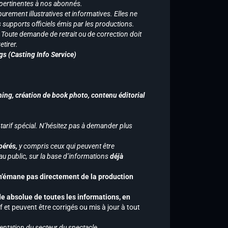
 pertinentes à nos abonnés.
purement illustratives et informatives. Elles ne
supports officiels émis par les productions.
n. Toute demande de retrait ou de correction doit
tirer.
gs (Casting Info Service)
hing, création de book photo, contenu éditorial
 tarif spécial. N’hésitez pas à demander plus
pérés,
y compris ceux qui peuvent être
u public, sur la base d’informations
déjà
 n’émane pas directement de la production
de absolue de toutes les informations, en
f et peuvent être corrigés ou mis à jour à tout
entation du secteur du spectacle.