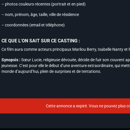
– photos couleurs récentes (portrait et en pied)
– nom, prénom, âge, taille, ville de résidence
– coordonnées (email et téléphone)
CE QUE L'ON SAIT SUR CE CASTING :
Ce film aura comme acteurs principaux Marilou Berry, Isabelle Nanty et 
Synopsis :
Sœur Lucie, religieuse dévouée, décide de fuir son couvent a
jeunesse. C’est pour elle le début d’une aventure extraordinaire, qui mettr
monde d’aujourd’hui, plein de surprises et de tentations.
Cette annonce a expiré. Vous ne pouvez plus co