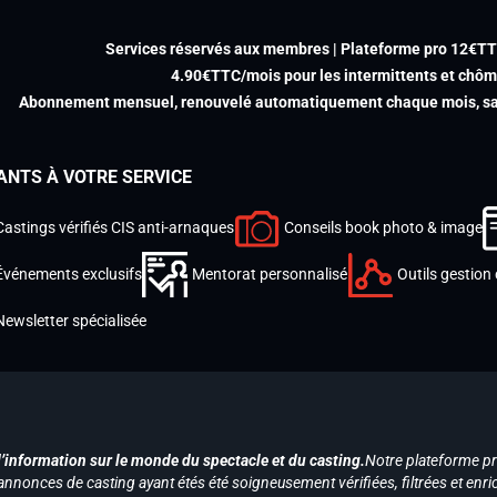
Services réservés aux membres | Plateforme pro 12€T
4.90€TTC/mois pour les intermittents et chô
Abonnement mensuel, renouvelé automatiquement chaque mois, san
ANTS À VOTRE SERVICE
Castings vérifiés CIS anti-arnaques
Conseils book photo & image
Événements exclusifs
Mentorat personnalisé
Outils gestion 
Newsletter spécialisée
d’information sur le monde du spectacle et du casting.
Notre plateforme p
annonces de casting ayant étés été soigneusement vérifiées, filtrées et enri