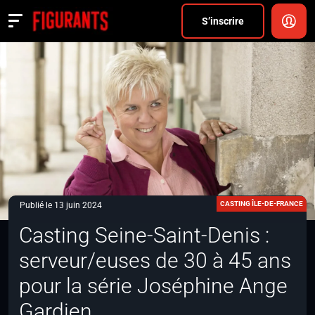
Divers
S’inscrire
Actualités
ANNONCER
FAQ
S’inscrire
CONNEXION
CASTING ÎLE-DE-FRANCE
Publié le 13 juin 2024
Casting Seine-Saint-Denis :
serveur/euses de 30 à 45 ans
pour la série Joséphine Ange
Gardien