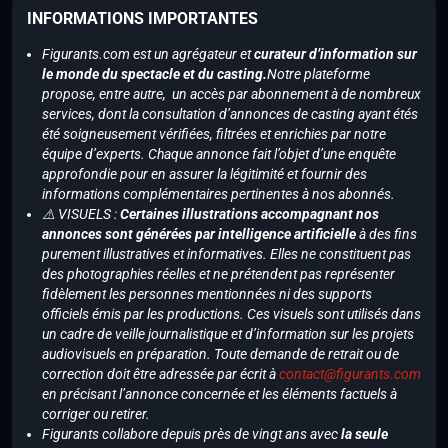
INFORMATIONS IMPORTANTES
Figurants.com est un agrégateur et
curateur d’information sur
le monde du spectacle et du casting.
Notre plateforme
propose, entre autre, un accès par abonnement à de nombreux
services, dont la consultation d’annonces de casting ayant étés
été soigneusement vérifiées, filtrées et enrichies par notre
équipe d’experts. Chaque annonce fait l’objet d’une enquête
approfondie pour en assurer la légitimité et fournir des
informations complémentaires pertinentes à nos abonnés.
⚠️ VISUELS :
Certaines illustrations accompagnant nos
annonces sont générées par intelligence artificielle
à des fins
purement illustratives et informatives. Elles ne constituent pas
des photographies réelles et ne prétendent pas représenter
fidèlement les personnes mentionnées ni des supports
officiels émis par les productions. Ces visuels sont utilisés dans
un cadre de veille journalistique et d’information sur les projets
audiovisuels en préparation. Toute demande de retrait ou de
correction doit être adressée par écrit à
contact@figurants.com
en précisant l’annonce concernée et les éléments factuels à
corriger ou retirer.
Figurants collabore depuis près de vingt ans avec
la seule