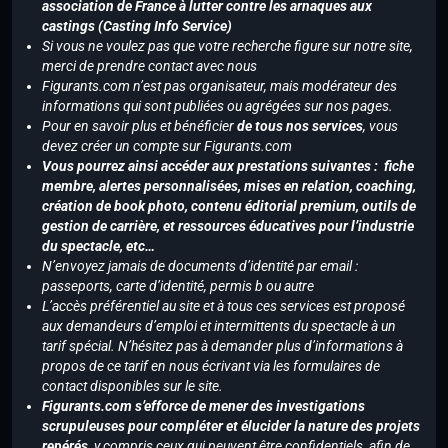
association de France à lutter contre les arnaques aux
castings (Casting Info Service)
Si vous ne voulez pas que votre recherche figure sur notre site,
merci de prendre contact avec nous
Figurants.com n’est pas organisateur, mais modérateur des
informations qui sont publiées ou agrégées sur nos pages.
Pour en savoir plus et bénéficier
de tous nos services
, vous
devez créer un compte sur Figurants.com
Vous pourrez ainsi accéder aux prestations suivantes : fiche
membre, alertes personnalisées, mises en relation, coaching,
création de book photo, contenu éditorial premium, outils de
gestion de carrière, et ressources éducatives pour l’industrie
du spectacle, etc…
N’envoyez jamais de documents d’identité par email :
passeports, carte d’identité, permis b ou autre
L’accès préférentiel au site et à tous ces services est proposé
aux demandeurs d’emploi et intermittents du spectacle à un
tarif spécial. N’hésitez pas à demander plus d’informations à
propos de ce tarif en nous écrivant via les formulaires de
contact disponibles sur le site.
Figurants.com s’efforce de mener des investigations
scrupuleuses pour compléter et élucider la nature des projets
repérés,
y compris ceux qui peuvent être confidentiels, afin de