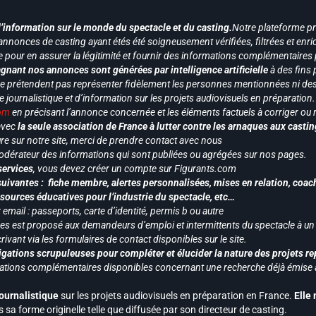
d’information sur le monde du spectacle et du casting.
Notre plateforme p
annonces de casting ayant étés été soigneusement vérifiées, filtrées et enri
e pour en assurer la légitimité et fournir des informations complémentaires
gnant nos annonces sont générées par intelligence artificielle
à des fins 
ne prétendent pas représenter fidèlement les personnes mentionnées ni des 
le journalistique et d’information sur les projets audiovisuels en préparatio
com
en précisant l’annonce concernée et les éléments factuels à corriger ou re
 avec
la seule association de France à lutter contre les arnaques aux castin
re sur notre site, merci de prendre contact avec nous
odérateur des informations qui sont publiées ou agrégées sur nos pages.
services
, vous devez créer un compte sur Figurants.com
uivantes : fiche membre, alertes personnalisées, mises en relation, coac
ssources éducatives pour l’industrie du spectacle, etc…
mail : passeports, carte d’identité, permis b ou autre
vices est proposé aux demandeurs d’emploi et intermittents du spectacle à un
ivant via les formulaires de contact disponibles sur le site.
gations scrupuleuses pour compléter et élucider la nature des projets re
ormations complémentaires disponibles concernant une recherche déjà émise a
journalistique
sur les projets audiovisuels en préparation en France.
Elle
 sa forme originelle telle que diffusée par son directeur de casting.