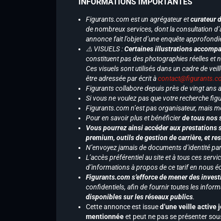
INFORMATIONS IMPORTANTES
Figurants.com est un agrégateur et
curateur 
de nombreux services, dont la consultation d’
annonce fait l’objet d’une enquête approfondi
⚠️ VISUELS :
Certaines illustrations accompa
constituent pas des photographies réelles et 
Ces visuels sont utilisés dans un cadre de veil
être adressée par écrit à
contact@figurants.
Figurants collabore depuis près de vingt ans
Si vous ne voulez pas que votre recherche figu
Figurants.com n’est pas organisateur, mais m
Pour en savoir plus et bénéficier
de tous nos 
Vous pourrez ainsi accéder aux prestations s
premium, outils de gestion de carrière, et re
N’envoyez jamais de documents d’identité par e
L’accès préférentiel au site et à tous ces ser
d’informations à propos de ce tarif en nous écr
Figurants.com s’efforce de mener des investi
confidentiels, afin de fournir toutes les inf
disponibles sur les réseaux publics
.
Cette annonce est issue
d’une veille active 
mentionnée
et peut ne pas se présenter sous