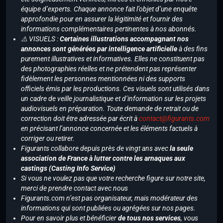
équipe d’experts. Chaque annonce fait l’objet d’une enquête
approfondie pour en assurer la légitimité et fournir des
informations complémentaires pertinentes à nos abonnés.
⚠️ VISUELS :
Certaines illustrations accompagnant nos
annonces sont générées par intelligence artificielle
à des fins
purement illustratives et informatives. Elles ne constituent pas
des photographies réelles et ne prétendent pas représenter
fidèlement les personnes mentionnées ni des supports
officiels émis par les productions. Ces visuels sont utilisés dans
un cadre de veille journalistique et d’information sur les projets
audiovisuels en préparation. Toute demande de retrait ou de
correction doit être adressée par écrit à
contact@figurants.com
en précisant l’annonce concernée et les éléments factuels à
corriger ou retirer.
Figurants collabore depuis près de vingt ans avec
la seule
association de France à lutter contre les arnaques aux
castings (Casting Info Service)
Si vous ne voulez pas que votre recherche figure sur notre site,
merci de prendre contact avec nous
Figurants.com n’est pas organisateur, mais modérateur des
informations qui sont publiées ou agrégées sur nos pages.
Pour en savoir plus et bénéficier
de tous nos services
, vous