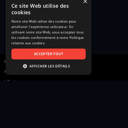
×
Ce site Web utilise des
cookies
Notre site Web utilise des cookies pour
améliorer l'expérience utilisateur. En
utilisant notre site Web, vous acceptez tous
les cookies conformément à notre Politique
relative aux cookies.
ACCEPTER TOUT
S’inscrire à Figurants.com
AFFICHER LES DÉTAILS
Questions fréquentes
STRICTEMENT NÉCESSAIRES
Poster une annonce
PERFORMANCE
Actualités
CIBLAGE
Voir le hall of fame
FONCTIONNALITÉ
Contact
NON CLASSIFIÉS
Gestion d’abonnement