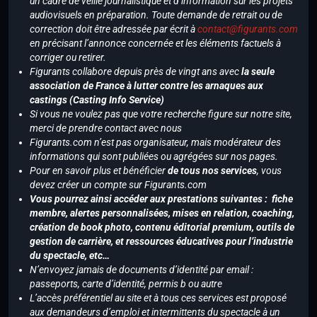
un cadre de veille journalistique et d’information sur les projets
audiovisuels en préparation. Toute demande de retrait ou de
correction doit être adressée par écrit à
contact@figurants.com
en précisant l’annonce concernée et les éléments factuels à
corriger ou retirer.
Figurants collabore depuis près de vingt ans avec
la seule
association de France à lutter contre les arnaques aux
castings (Casting Info Service)
Si vous ne voulez pas que votre recherche figure sur notre site,
merci de prendre contact avec nous
Figurants.com n’est pas organisateur, mais modérateur des
informations qui sont publiées ou agrégées sur nos pages.
Pour en savoir plus et bénéficier
de tous nos services
, vous
devez créer un compte sur Figurants.com
Vous pourrez ainsi accéder aux prestations suivantes : fiche
membre, alertes personnalisées, mises en relation, coaching,
création de book photo, contenu éditorial premium, outils de
gestion de carrière, et ressources éducatives pour l’industrie
du spectacle, etc…
N’envoyez jamais de documents d’identité par email :
passeports, carte d’identité, permis b ou autre
L’accès préférentiel au site et à tous ces services est proposé
aux demandeurs d’emploi et intermittents du spectacle à un