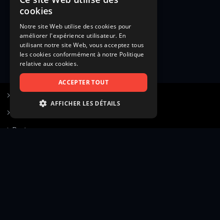
cookies
Notre site Web utilise des cookies pour
améliorer l'expérience utilisateur. En
utilisant notre site Web, vous acceptez tous
les cookies conformément à notre Politique
relative aux cookies.
ACCEPTER TOUT
S’inscrire à Figurants.com
AFFICHER LES DÉTAILS
Questions fréquentes
STRICTEMENT NÉCESSAIRES
Poster une annonce
PERFORMANCE
Actualités
CIBLAGE
Voir le hall of fame
FONCTIONNALITÉ
Contact
NON CLASSIFIÉS
Gestion d’abonnement
Transparence des avis