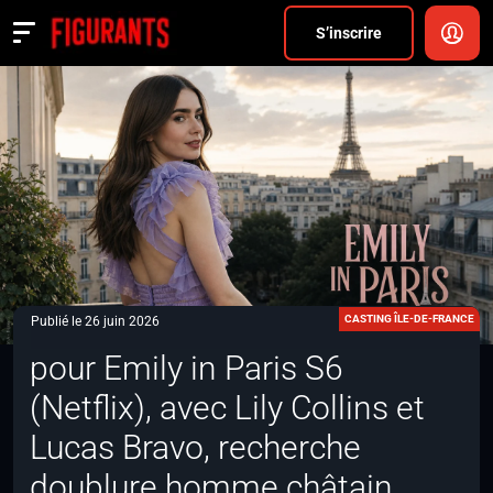
Divers
S’inscrire
Actualités
ANNONCER
FAQ
S’inscrire
CONNEXION
CASTING ÎLE-DE-FRANCE
Publié le 26 juin 2026
pour Emily in Paris S6
(Netflix), avec Lily Collins et
Lucas Bravo, recherche
doublure homme châtain