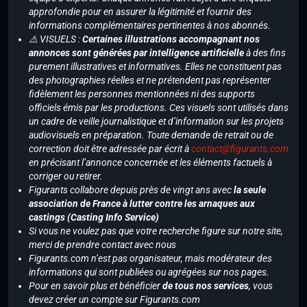
approfondie pour en assurer la légitimité et fournir des
informations complémentaires pertinentes à nos abonnés.
⚠️ VISUELS :
Certaines illustrations accompagnant nos
annonces sont générées par intelligence artificielle
à des fins
purement illustratives et informatives. Elles ne constituent pas
des photographies réelles et ne prétendent pas représenter
fidèlement les personnes mentionnées ni des supports
officiels émis par les productions. Ces visuels sont utilisés dans
un cadre de veille journalistique et d’information sur les projets
audiovisuels en préparation. Toute demande de retrait ou de
correction doit être adressée par écrit à
contact@figurants.com
en précisant l’annonce concernée et les éléments factuels à
corriger ou retirer.
Figurants collabore depuis près de vingt ans avec
la seule
association de France à lutter contre les arnaques aux
castings (Casting Info Service)
Si vous ne voulez pas que votre recherche figure sur notre site,
merci de prendre contact avec nous
Figurants.com n’est pas organisateur, mais modérateur des
informations qui sont publiées ou agrégées sur nos pages.
Pour en savoir plus et bénéficier
de tous nos services
, vous
devez créer un compte sur Figurants.com