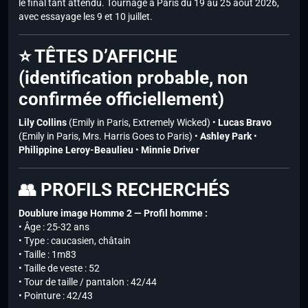
le final tant attendu. Tournage à Paris du 19 au 25 août 2026,
avec essayage les 9 et 10 juillet.
⭐ TÊTES D’AFFICHE
(identification probable, non
confirmée officiellement)
Lily Collins
(Emily in Paris, Extremely Wicked) •
Lucas Bravo
(Emily in Paris, Mrs. Harris Goes to Paris) •
Ashley Park
•
Philippine Leroy-Beaulieu
•
Minnie Driver
👥 PROFILS RECHERCHÉS
Doublure image Homme 2 — Profil homme :
• Âge : 25-32 ans
• Type : caucasien, châtain
• Taille : 1m83
• Taille de veste : 52
• Tour de taille / pantalon : 42/44
• Pointure : 42/43