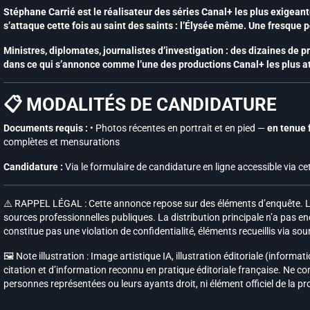
Stéphane Carrié est le réalisateur des séries Canal+ les plus exigean
s’attaque cette fois au saint des saints : l’Élysée même. Une fresque p
Ministres, diplomates, journalistes d’investigation : des dizaines de pr
dans ce qui s’annonce comme l’une des productions Canal+ les plus 
📋 MODALITÉS DE CANDIDATURE
Documents requis :
• Photos récentes en portrait et en pied —
en tenue 
complètes et mensurations
Candidature :
Via le formulaire de candidature en ligne accessible via c
⚠️ RAPPEL LÉGAL : Cette annonce repose sur des éléments d’enquête. Le t
sources professionnelles publiques. La distribution principale n’a pas en
constitue pas une violation de confidentialité, éléments recueillis via so
🖼️ Note illustration : Image artistique IA, illustration éditoriale (inform
citation et d’information reconnu en pratique éditoriale française. Ne c
personnes représentées ou leurs ayants droit, ni élément officiel de la p