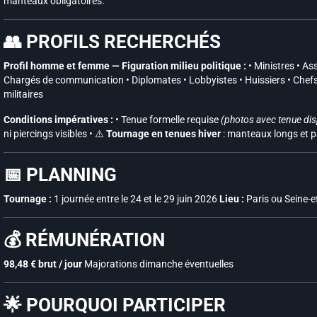
manteaux obligatoires.
👥 PROFILS RECHERCHÉS
Profil homme et femme — Figuration milieu politique :
• Ministres • As
Chargés de communication • Diplomates • Lobbyistes • Huissiers • Chefs 
militaires
Conditions impératives :
• Tenue formelle requise
(photos avec tenue dis
ni piercings visibles • ⚠️
Tournage en tenues hiver
: manteaux longs et p
📅 PLANNING
Tournage :
1 journée entre le 24 et le 29 juin 2026
Lieu :
Paris ou Seine-e
💰 RÉMUNÉRATION
98,48 € brut / jour
Majorations dimanche éventuelles
🌟 POURQUOI PARTICIPER