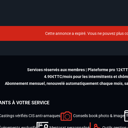
Cette annonce a expiré. Vous ne pouvez plus co
Services réservés aux membres | Plateforme pro 12€T
4.90€TTC/mois pour les intermittents et chô
Abonnement mensuel, renouvelé automatiquement chaque mois, san
ANTS À VOTRE SERVICE
Castings vérifiés CIS anti-arnaques
Conseils book photo & image
Événements exclusifs
Mentorat personnalisé
Outils gestion 