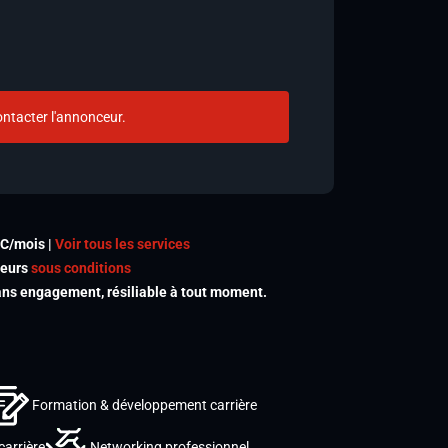
ntacter l'annonceur.
TC/mois |
Voir tous les services
meurs
sous conditions
s engagement, résiliable à tout moment.
Formation & développement carrière
carrière
Networking professionnel