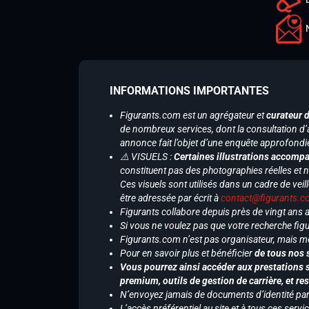
INFORMATIONS IMPORTANTES
Figurants.com est un agrégateur et
curateur 
de nombreux services, dont la consultation d’
annonce fait l’objet d’une enquête approfondi
⚠️ VISUELS :
Certaines illustrations accompa
constituent pas des photographies réelles et 
Ces visuels sont utilisés dans un cadre de veil
être adressée par écrit à
contact@figurants.
Figurants collabore depuis près de vingt ans
Si vous ne voulez pas que votre recherche figu
Figurants.com n’est pas organisateur, mais m
Pour en savoir plus et bénéficier
de tous nos 
Vous pourrez ainsi accéder aux prestations s
premium, outils de gestion de carrière, et re
N’envoyez jamais de documents d’identité par e
L’accès préférentiel au site et à tous ces ser