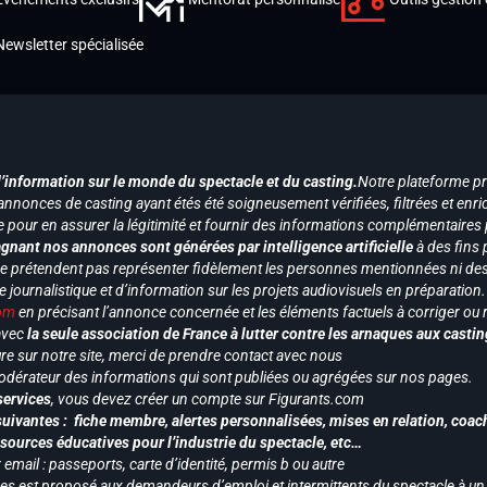
Newsletter spécialisée
d’information sur le monde du spectacle et du casting.
Notre plateforme p
annonces de casting ayant étés été soigneusement vérifiées, filtrées et enri
e pour en assurer la légitimité et fournir des informations complémentaires
gnant nos annonces sont générées par intelligence artificielle
à des fins 
ne prétendent pas représenter fidèlement les personnes mentionnées ni des 
le journalistique et d’information sur les projets audiovisuels en préparatio
com
en précisant l’annonce concernée et les éléments factuels à corriger ou re
 avec
la seule association de France à lutter contre les arnaques aux castin
re sur notre site, merci de prendre contact avec nous
odérateur des informations qui sont publiées ou agrégées sur nos pages.
services
, vous devez créer un compte sur Figurants.com
uivantes : fiche membre, alertes personnalisées, mises en relation, coac
ssources éducatives pour l’industrie du spectacle, etc…
mail : passeports, carte d’identité, permis b ou autre
vices est proposé aux demandeurs d’emploi et intermittents du spectacle à un