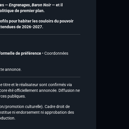
tes —
Engrenages
,
Baron Noir
— et il
olitique de premier plan.
ofils pour habiter les couloirs du pouvoir
attendues de 2026-2027.
formelle de préférence
• Coordonnées
ette annonce.
itre et le réalisateur sont confirmés via
core été officiellement annoncée. Diffusion ne
urces publiques.
ation/promotion culturelle). Cadre droit de
onstitue ni endorsement ni approbation des
roduction.