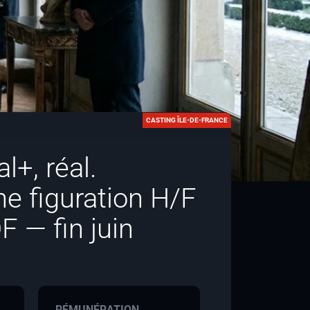
CASTING ÎLE-DE-FRANCE
l+, réal.
he figuration H/F
F — fin juin
RÉMUNÉRATION