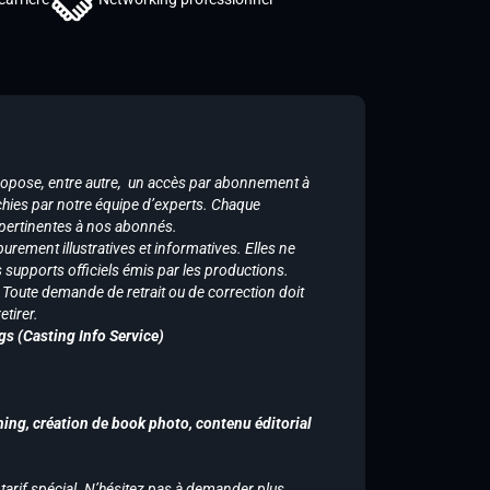
ropose, entre autre, un accès par abonnement à
chies par notre équipe d’experts. Chaque
 pertinentes à nos abonnés.
purement illustratives et informatives. Elles ne
supports officiels émis par les productions.
n. Toute demande de retrait ou de correction doit
tirer.
gs (Casting Info Service)
hing, création de book photo, contenu éditorial
 tarif spécial. N’hésitez pas à demander plus