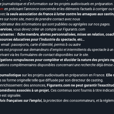
le journalistique et d’information sur les projets audiovisuels en préparatio
com
en précisant l’annonce concernée et les éléments factuels à corriger ou re
 avec
la seule association de France à lutter contre les arnaques aux castin
re sur notre site, merci de prendre contact avec nous
odérateur des informations qui sont publiées ou agrégées sur nos pages.
services
, vous devez créer un compte sur Figurants.com
uivantes : fiche membre, alertes personnalisées, mises en relation, coac
ssources éducatives pour l’industrie du spectacle, etc…
mail : passeports, carte d’identité, permis b ou autre
vices est proposé aux demandeurs d’emploi et intermittents du spectacle à un
ivant via les formulaires de contact disponibles sur le site.
gations scrupuleuses pour compléter et élucider la nature des projets re
ormations complémentaires disponibles concernant une recherche déjà émise a
journalistique
sur les projets audiovisuels en préparation en France.
Elle
 sa forme originelle telle que diffusée par son directeur de casting.
 l’enrichissement des annonces,
Figurants.com ne peut garantir l’exactitu
s comédiens associés à un projet.
Ces contenus sont fournis à titre indicati
est signalée.
ois françaises sur l’emploi,
la protection des consommateurs, et la réglem