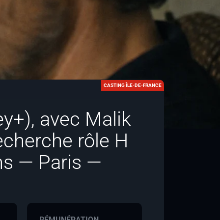
CASTING ÎLE-DE-FRANCE
ey+), avec Malik
echerche rôle H
s — Paris —
RÉMUNÉRATION