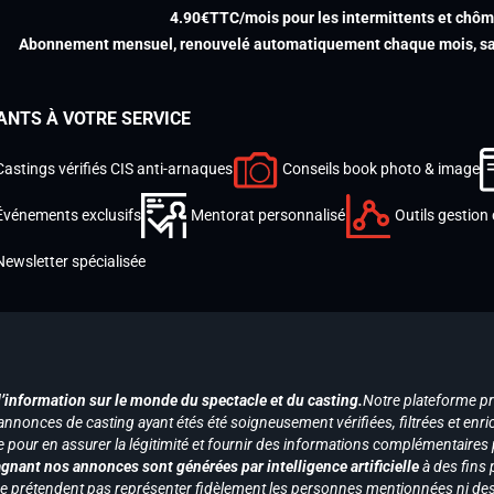
4.90€TTC/mois pour les intermittents et chô
Abonnement mensuel, renouvelé automatiquement chaque mois, san
ANTS À VOTRE SERVICE
Castings vérifiés CIS anti-arnaques
Conseils book photo & image
Événements exclusifs
Mentorat personnalisé
Outils gestion 
Newsletter spécialisée
d’information sur le monde du spectacle et du casting.
Notre plateforme p
annonces de casting ayant étés été soigneusement vérifiées, filtrées et enri
e pour en assurer la légitimité et fournir des informations complémentaires
gnant nos annonces sont générées par intelligence artificielle
à des fins 
ne prétendent pas représenter fidèlement les personnes mentionnées ni des 