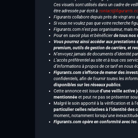
Ces visuels sont utilisés dans un cadre de veil
être adressée par écrit à
contact@figurants.
Figurants collabore depuis près de vingt ans
Si vous ne voulez pas que votre recherche figu
Figurants.com n’est pas organisateur, mais m
Pour en savoir plus et bénéficier
de tous nos 
Vous pourrez ainsi accéder aux prestations s
premium, outils de gestion de carrière, et re
N’envoyez jamais de documents d’identité par e
L’accès préférentiel au site et à tous ces ser
d’informations à propos de ce tarif en nous écr
Figurants.com s’efforce de mener des investi
confidentiels, afin de fournir toutes les inf
disponibles sur les réseaux publics
.
Cette annonce est issue
d’une veille active 
mentionnée
et peut ne pas se présenter sous
Malgré le soin apporté à la vérification et à
particulier celles relatives à l’identité de
moment, notamment lorsqu’une inexactitude 
Figurants.com opère en conformité avec les l