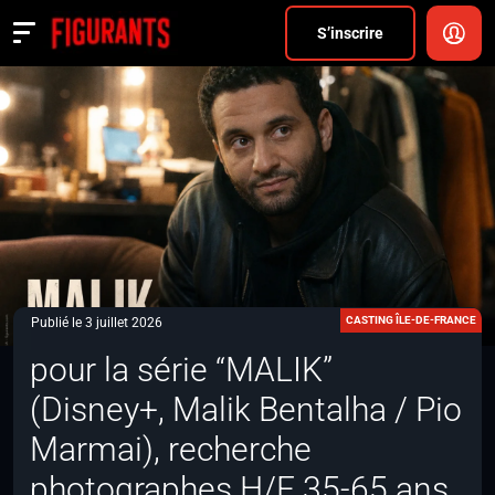
Divers
S’inscrire
Actualités
ANNONCER
FAQ
S’inscrire
CONNEXION
CASTING ÎLE-DE-FRANCE
Publié le 3 juillet 2026
pour la série “MALIK”
(Disney+, Malik Bentalha / Pio
Marmai), recherche
photographes H/F 35-65 ans