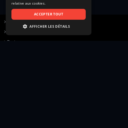
relative aux cookies.
ACCEPTER TOUT
S’inscrire à Figurants.com
AFFICHER LES DÉTAILS
Questions fréquentes
STRICTEMENT NÉCESSAIRES
Poster une annonce
PERFORMANCE
Actualités
CIBLAGE
Voir le hall of fame
FONCTIONNALITÉ
Contact
NON CLASSIFIÉS
Gestion d’abonnement
Transparence des avis
Strictement nécessaires
Performance
Mentions légales
Conditions générales
Ciblage
Fonctionnalité
Confidentialité
Cadre juridique et éditorial
Non classifiés
Création site web twinbi