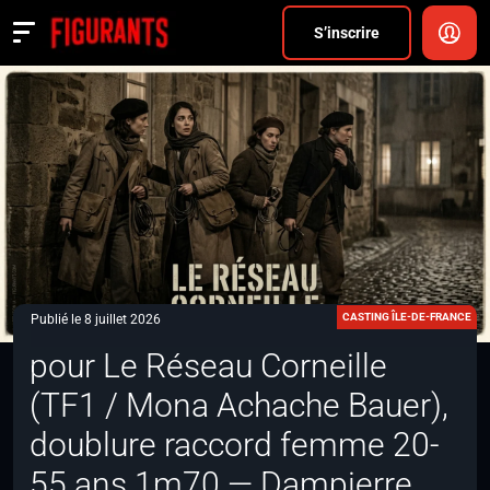
Divers
S’inscrire
Actualités
ANNONCER
FAQ
S’inscrire
CONNEXION
CASTING ÎLE-DE-FRANCE
Publié le 8 juillet 2026
pour Le Réseau Corneille
(TF1 / Mona Achache Bauer),
doublure raccord femme 20-
55 ans 1m70 — Dampierre