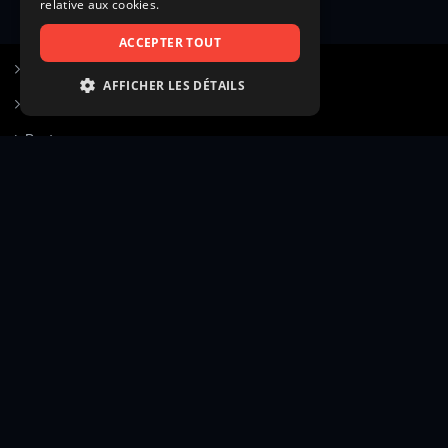
relative aux cookies.
ACCEPTER TOUT
S’inscrire à Figurants.com
AFFICHER LES DÉTAILS
Questions fréquentes
STRICTEMENT NÉCESSAIRES
Poster une annonce
PERFORMANCE
Actualités
CIBLAGE
Voir le hall of fame
FONCTIONNALITÉ
Contact
NON CLASSIFIÉS
Gestion d’abonnement
Transparence des avis
Strictement nécessaires
Performance
Mentions légales
Conditions générales
Ciblage
Fonctionnalité
Confidentialité
Cadre juridique et éditorial
Non classifiés
Création site web twinbi