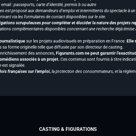
mail : passeports, carte d’identité, permis b ou autre
vices est proposé aux demandeurs d’emploi et intermittents du spectacle à un
ivant via les formulaires de contact disponibles sur le site.
gations scrupuleuses pour compléter et élucider la nature des projets re
ormations complémentaires disponibles concernant une recherche déjà émise a
journalistique
sur les projets audiovisuels en préparation en France.
Elle
 sa forme originelle telle que diffusée par son directeur de casting.
 l’enrichissement des annonces,
Figurants.com ne peut garantir l’exactitu
s comédiens associés à un projet.
Ces contenus sont fournis à titre indicati
est signalée.
ois françaises sur l’emploi,
la protection des consommateurs, et la réglem
CASTING & FIGURATIONS