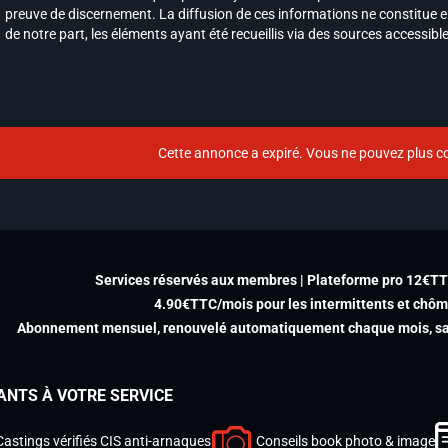
preuve de discernement. La diffusion de ces informations ne constitue e
de notre part, les éléments ayant été recueillis via des sources accessibl
Cette annonce a expiré. Vous ne pouvez plus co
Services réservés aux membres | Plateforme pro 12€T
4.90€TTC/mois pour les intermittents et chô
Abonnement mensuel, renouvelé automatiquement chaque mois, san
ANTS À VOTRE SERVICE
Castings vérifiés CIS anti-arnaques
Conseils book photo & image