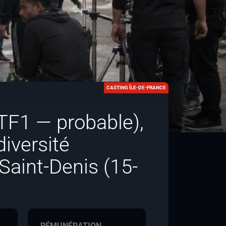
CASTING ÎLE-DE-FRANCE
TF1 — probable),
iversité
Saint-Denis (15-
RÉMUNÉRATION