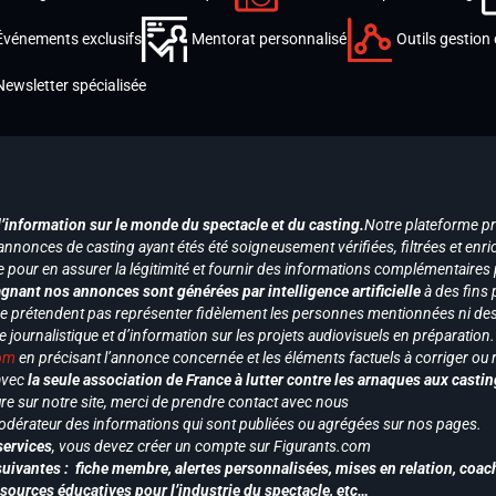
Événements exclusifs
Mentorat personnalisé
Outils gestion 
Newsletter spécialisée
d’information sur le monde du spectacle et du casting.
Notre plateforme p
annonces de casting ayant étés été soigneusement vérifiées, filtrées et enri
e pour en assurer la légitimité et fournir des informations complémentaires
gnant nos annonces sont générées par intelligence artificielle
à des fins 
ne prétendent pas représenter fidèlement les personnes mentionnées ni des 
le journalistique et d’information sur les projets audiovisuels en préparatio
com
en précisant l’annonce concernée et les éléments factuels à corriger ou re
 avec
la seule association de France à lutter contre les arnaques aux castin
re sur notre site, merci de prendre contact avec nous
odérateur des informations qui sont publiées ou agrégées sur nos pages.
services
, vous devez créer un compte sur Figurants.com
uivantes : fiche membre, alertes personnalisées, mises en relation, coac
ssources éducatives pour l’industrie du spectacle, etc…