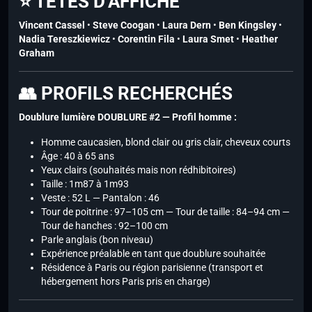
⭐ TÊTES D’AFFICHE
Vincent Cassel
•
Steve Coogan
•
Laura Dern
•
Ben Kingsley
•
Nadia Tereszkiewicz
•
Corentin Fila
•
Laura Smet
•
Heather
Graham
👥 PROFILS RECHERCHÉS
Doublure lumière DOUBLURE #2 — Profil homme :
Homme caucasien, blond clair ou gris clair, cheveux courts
Âge : 40 à 65 ans
Yeux clairs (souhaités mais non rédhibitoires)
Taille : 1m87 à 1m93
Veste : 52 L — Pantalon : 46
Tour de poitrine : 97–105 cm — Tour de taille : 84–94 cm —
Tour de hanches : 92–100 cm
Parle anglais (bon niveau)
Expérience préalable en tant que doublure souhaitée
Résidence à Paris ou région parisienne (transport et
hébergement hors Paris pris en charge)