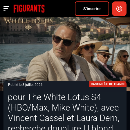
Divers
S’inscrire
Actualités
ANNONCER
FAQ
S’inscrire
CONNEXION
CASTING ÎLE-DE-FRANCE
Publié le 8 juillet 2026
pour The White Lotus S4
(HBO/Max, Mike White), avec
Vincent Cassel et Laura Dern,
recherche doublure H blond