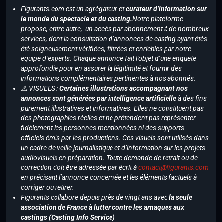
Figurants.com est un agrégateur et
curateur d’information sur
le monde du spectacle et du casting.
Notre plateforme
propose, entre autre, un accès par abonnement à de nombreux
services, dont la consultation d’annonces de casting ayant étés
été soigneusement vérifiées, filtrées et enrichies par notre
équipe d’experts. Chaque annonce fait l’objet d’une enquête
approfondie pour en assurer la légitimité et fournir des
informations complémentaires pertinentes à nos abonnés.
⚠️ VISUELS :
Certaines illustrations accompagnant nos
annonces sont générées par intelligence artificielle
à des fins
purement illustratives et informatives. Elles ne constituent pas
des photographies réelles et ne prétendent pas représenter
fidèlement les personnes mentionnées ni des supports
officiels émis par les productions. Ces visuels sont utilisés dans
un cadre de veille journalistique et d’information sur les projets
audiovisuels en préparation. Toute demande de retrait ou de
correction doit être adressée par écrit à
contact@figurants.com
en précisant l’annonce concernée et les éléments factuels à
corriger ou retirer.
Figurants collabore depuis près de vingt ans avec
la seule
association de France à lutter contre les arnaques aux
castings (Casting Info Service)