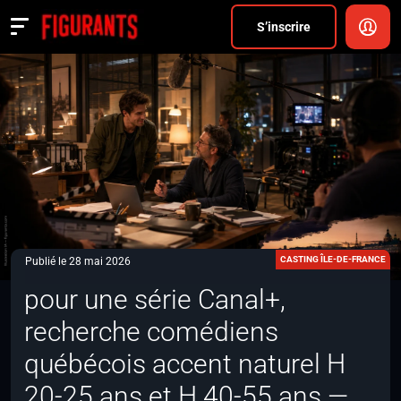
Divers
S’inscrire
Actualités
ANNONCER
FAQ
S’inscrire
CONNEXION
CASTING ÎLE-DE-FRANCE
Publié le 28 mai 2026
pour une série Canal+,
recherche comédiens
québécois accent naturel H
20-25 ans et H 40-55 ans —