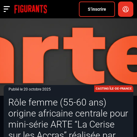
Divers
S’inscrire
Actualités
ANNONCER
FAQ
S’inscrire
CONNEXION
CASTING ÎLE-DE-FRANCE
Publié le 20 octobre 2025
Rôle femme (55-60 ans)
origine africaine centrale pour
mini-série ARTE “La Cerise
sur les Accras” réalisée par