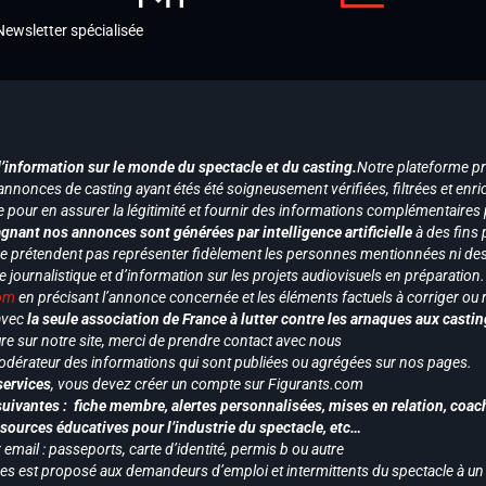
Newsletter spécialisée
d’information sur le monde du spectacle et du casting.
Notre plateforme p
annonces de casting ayant étés été soigneusement vérifiées, filtrées et enri
e pour en assurer la légitimité et fournir des informations complémentaires
gnant nos annonces sont générées par intelligence artificielle
à des fins 
ne prétendent pas représenter fidèlement les personnes mentionnées ni des 
le journalistique et d’information sur les projets audiovisuels en préparatio
com
en précisant l’annonce concernée et les éléments factuels à corriger ou re
 avec
la seule association de France à lutter contre les arnaques aux castin
re sur notre site, merci de prendre contact avec nous
odérateur des informations qui sont publiées ou agrégées sur nos pages.
services
, vous devez créer un compte sur Figurants.com
uivantes : fiche membre, alertes personnalisées, mises en relation, coac
ssources éducatives pour l’industrie du spectacle, etc…
mail : passeports, carte d’identité, permis b ou autre
vices est proposé aux demandeurs d’emploi et intermittents du spectacle à un