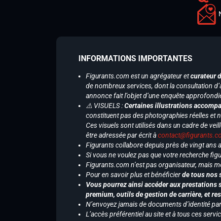
INFORMATIONS IMPORTANTES
Figurants.com est un agrégateur et
curateur 
de nombreux services, dont la consultation d’
annonce fait l’objet d’une enquête approfondi
⚠️ VISUELS :
Certaines illustrations accompa
constituent pas des photographies réelles et 
Ces visuels sont utilisés dans un cadre de veil
être adressée par écrit à
contact@figurants.
Figurants collabore depuis près de vingt ans
Si vous ne voulez pas que votre recherche figu
Figurants.com n’est pas organisateur, mais m
Pour en savoir plus et bénéficier
de tous nos 
Vous pourrez ainsi accéder aux prestations s
premium, outils de gestion de carrière, et re
N’envoyez jamais de documents d’identité par e
L’accès préférentiel au site et à tous ces ser