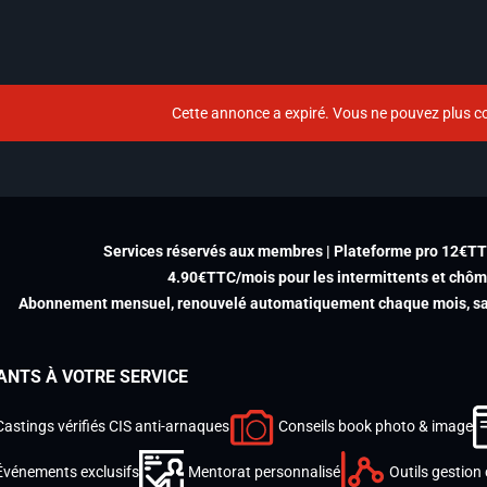
Cette annonce a expiré. Vous ne pouvez plus co
Services réservés aux membres | Plateforme pro 12€T
4.90€TTC/mois pour les intermittents et chô
Abonnement mensuel, renouvelé automatiquement chaque mois, san
ANTS À VOTRE SERVICE
Castings vérifiés CIS anti-arnaques
Conseils book photo & image
Événements exclusifs
Mentorat personnalisé
Outils gestion 