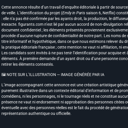
Cette annonce résulte d’un travail d’enquête éditoriale à partir de sourc
de veille. L’identification du projet (
Emily in Paris
saison 6, Netflix) const
: elle n’a pas été confirmée par les ayants droit, la production, le diffuseur
inexacte. figurants.com n’est lié par aucun accord de non-divulgation rel
document confidentiel ; les éléments présentés proviennent exclusivemen
procède d’aucune rupture de confidentialité de notre part. Les noms de sér
titre informatif et hypothétique, dans ce que nous estimons relever du dr
la pratique éditoriale française ; cette mention ne vaut ni affiliation, ni 
Les candidats sont invités à ne pas tenir l’identification pour acquise e
éléments. À première demande d’un ayant droit ou d’une personne concer
retirer les éléments contestés.
🖼️ NOTE SUR L’ILLUSTRATION — IMAGE GÉNÉRÉE PAR IA
L’image accompagnant cette annonce est une création artistique générée pa
purement illustrative dans un contexte éditorial d’information et de promo
comédiens, ni les personnages, ni le tournage réels et ne constitue aucun
présence ne vaut ni endorsement ni approbation des personnes citées o
éventuelle avec des personnes réelles est le fait du procédé de générati
représentation authentique ou officielle.