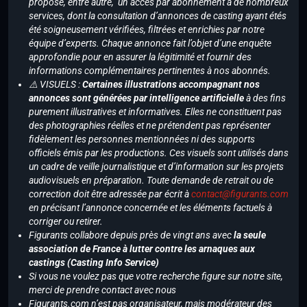
propose, entre autre, un accès par abonnement à de nombreux
services, dont la consultation d’annonces de casting ayant étés
été soigneusement vérifiées, filtrées et enrichies par notre
équipe d’experts. Chaque annonce fait l’objet d’une enquête
approfondie pour en assurer la légitimité et fournir des
informations complémentaires pertinentes à nos abonnés.
⚠️ VISUELS :
Certaines illustrations accompagnant nos
annonces sont générées par intelligence artificielle
à des fins
purement illustratives et informatives. Elles ne constituent pas
des photographies réelles et ne prétendent pas représenter
fidèlement les personnes mentionnées ni des supports
officiels émis par les productions. Ces visuels sont utilisés dans
un cadre de veille journalistique et d’information sur les projets
audiovisuels en préparation. Toute demande de retrait ou de
correction doit être adressée par écrit à
contact@figurants.com
en précisant l’annonce concernée et les éléments factuels à
corriger ou retirer.
Figurants collabore depuis près de vingt ans avec
la seule
association de France à lutter contre les arnaques aux
castings (Casting Info Service)
Si vous ne voulez pas que votre recherche figure sur notre site,
merci de prendre contact avec nous
Figurants.com n’est pas organisateur, mais modérateur des