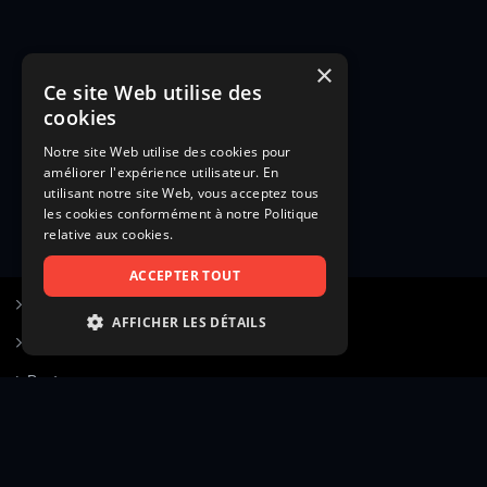
×
Ce site Web utilise des
cookies
Notre site Web utilise des cookies pour
améliorer l'expérience utilisateur. En
utilisant notre site Web, vous acceptez tous
les cookies conformément à notre Politique
relative aux cookies.
ACCEPTER TOUT
S’inscrire à Figurants.com
AFFICHER LES DÉTAILS
Questions fréquentes
STRICTEMENT NÉCESSAIRES
Poster une annonce
PERFORMANCE
Actualités
CIBLAGE
Voir le hall of fame
FONCTIONNALITÉ