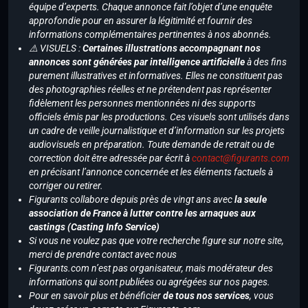
équipe d’experts. Chaque annonce fait l’objet d’une enquête
approfondie pour en assurer la légitimité et fournir des
informations complémentaires pertinentes à nos abonnés.
⚠️ VISUELS :
Certaines illustrations accompagnant nos
annonces sont générées par intelligence artificielle
à des fins
purement illustratives et informatives. Elles ne constituent pas
des photographies réelles et ne prétendent pas représenter
fidèlement les personnes mentionnées ni des supports
officiels émis par les productions. Ces visuels sont utilisés dans
un cadre de veille journalistique et d’information sur les projets
audiovisuels en préparation. Toute demande de retrait ou de
correction doit être adressée par écrit à
contact@figurants.com
en précisant l’annonce concernée et les éléments factuels à
corriger ou retirer.
Figurants collabore depuis près de vingt ans avec
la seule
association de France à lutter contre les arnaques aux
castings (Casting Info Service)
Si vous ne voulez pas que votre recherche figure sur notre site,
merci de prendre contact avec nous
Figurants.com n’est pas organisateur, mais modérateur des
informations qui sont publiées ou agrégées sur nos pages.
Pour en savoir plus et bénéficier
de tous nos services
, vous