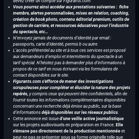
devez créer un compte sur Figurants.com
Vous pourrez ainsi accéder aux prestations suivantes : fiche
membre, alertes personnalisées, mises en relation, coaching,
création de book photo, contenu éditorial premium, outils de
gestion de carrière, et ressources éducatives pour l’industrie
du spectacle, etc…
N’envoyez jamais de documents d’identité par email :
passeports, carte d’identité, permis b ou autre
L’accès préférentiel au site et à tous ces services est proposé
aux demandeurs d’emploi et intermittents du spectacle à un
tarif spécial. N’hésitez pas à demander plus d’informations à
propos de ce tarif en nous écrivant via les formulaires de
contact disponibles sur le site.
Figurants.com s’efforce de mener des investigations
scrupuleuses pour compléter et élucider la nature des projets
repérés,
y compris ceux qui peuvent être confidentiels, afin de
fournir toutes les informations complémentaires disponibles
concernant une recherche déjà émise au public, sur la base
d’informations
déjà disponibles sur les réseaux publics
.
Cette annonce est issue
d’une veille active journalistique
sur les projets audiovisuels en préparation en France.
Elle
n’émane pas directement de la production mentionnée
et
peut ne pas se présenter sous sa forme originelle telle que