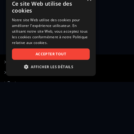
Ce site Web utilise des
cookies
Notre site Web utilise des cookies pour
améliorer l'expérience utilisateur. En
utilisant notre site Web, vous acceptez tous
les cookies conformément à notre Politique
relative aux cookies.
ACCEPTER TOUT
S’inscrire à Figurants.com
AFFICHER LES DÉTAILS
Questions fréquentes
STRICTEMENT NÉCESSAIRES
Poster une annonce
PERFORMANCE
Actualités
CIBLAGE
Voir le hall of fame
FONCTIONNALITÉ
Contact
NON CLASSIFIÉS
Gestion d’abonnement