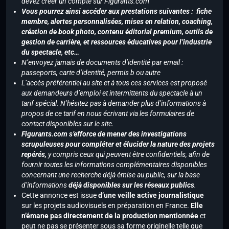
devez créer un compte sur Figurants.com
Vous pourrez ainsi accéder aux prestations suivantes : fiche
membre, alertes personnalisées, mises en relation, coaching,
création de book photo, contenu éditorial premium, outils de
gestion de carrière, et ressources éducatives pour l’industrie
du spectacle, etc…
N’envoyez jamais de documents d’identité par email :
passeports, carte d’identité, permis b ou autre
L’accès préférentiel au site et à tous ces services est proposé
aux demandeurs d’emploi et intermittents du spectacle à un
tarif spécial. N’hésitez pas à demander plus d’informations à
propos de ce tarif en nous écrivant via les formulaires de
contact disponibles sur le site.
Figurants.com s’efforce de mener des investigations
scrupuleuses pour compléter et élucider la nature des projets
repérés,
y compris ceux qui peuvent être confidentiels, afin de
fournir toutes les informations complémentaires disponibles
concernant une recherche déjà émise au public, sur la base
d’informations
déjà disponibles sur les réseaux publics
.
Cette annonce est issue
d’une veille active journalistique
sur les projets audiovisuels en préparation en France.
Elle
n’émane pas directement de la production mentionnée
et
peut ne pas se présenter sous sa forme originelle telle que