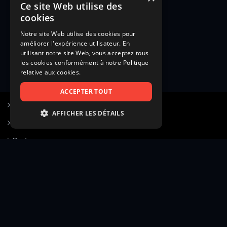
Ce site Web utilise des
cookies
Notre site Web utilise des cookies pour
améliorer l'expérience utilisateur. En
utilisant notre site Web, vous acceptez tous
les cookies conformément à notre Politique
relative aux cookies.
ACCEPTER TOUT
S’inscrire à Figurants.com
AFFICHER LES DÉTAILS
Questions fréquentes
STRICTEMENT NÉCESSAIRES
Poster une annonce
PERFORMANCE
Actualités
CIBLAGE
Voir le hall of fame
FONCTIONNALITÉ
Contact
NON CLASSIFIÉS
Gestion d’abonnement