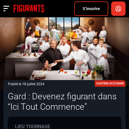
Divers
S’inscrire
Actualités
ANNONCER
FAQ
S’inscrire
CONNEXION
CASTING OCCITANIE
Publié le 18 juillet 2024
Gard : Devenez figurant dans
“Ici Tout Commence”
LIEU TOURNAGE