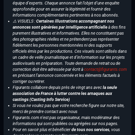
équipe d’experts. Chaque annonce fait l’objet d’une enquête
approfondie pour en assurer la légitimité et fournir des
informations complémentaires pertinentes à nos abonnés.
⚠️ VISUELS :
Certaines illustrations accompagnant nos
annonces sont générées par intelligence artificielle
à des fins
purement illustratives et informatives. Elles ne constituent pas
des photographies réelles et ne prétendent pas représenter
fidèlement les personnes mentionnées ni des supports
officiels émis par les productions. Ces visuels sont utilisés dans
un cadre de veille journalistique et d’information sur les projets
audiovisuels en préparation. Toute demande de retrait ou de
correction doit être adressée par écrit à
contact@figurants.com
en précisant l’annonce concernée et les éléments factuels à
corriger ou retirer.
Figurants collabore depuis près de vingt ans avec
la seule
association de France à lutter contre les arnaques aux
castings (Casting Info Service)
Si vous ne voulez pas que votre recherche figure sur notre site,
merci de prendre contact avec nous
Figurants.com n’est pas organisateur, mais modérateur des
informations qui sont publiées ou agrégées sur nos pages.
Pour en savoir plus et bénéficier
de tous nos services
, vous