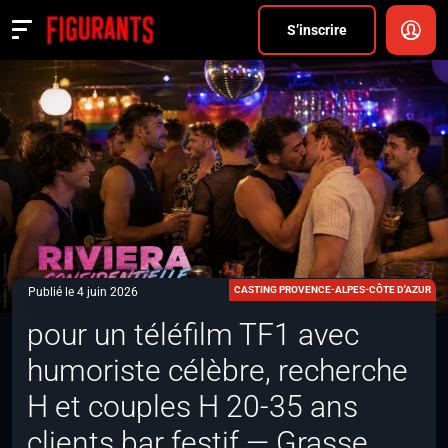
Divers
S’inscrire
Actualités
ANNONCER
FAQ
S’inscrire
CONNEXION
CASTING PROVENCE-ALPES-CÔTE D'AZUR
Publié le 4 juin 2026
pour un téléfilm TF1 avec
humoriste célèbre, recherche
H et couples H 20-35 ans
clients bar festif — Grasse