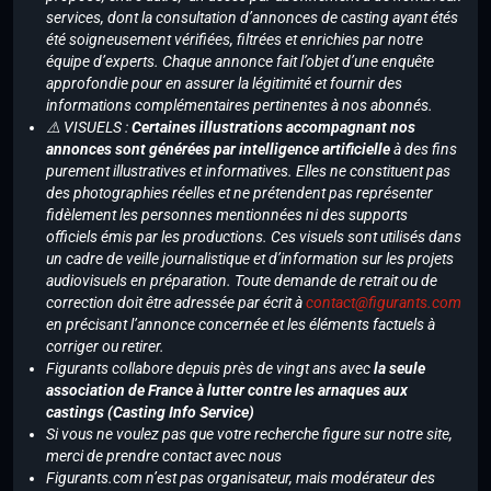
services, dont la consultation d’annonces de casting ayant étés
été soigneusement vérifiées, filtrées et enrichies par notre
équipe d’experts. Chaque annonce fait l’objet d’une enquête
approfondie pour en assurer la légitimité et fournir des
informations complémentaires pertinentes à nos abonnés.
⚠️ VISUELS :
Certaines illustrations accompagnant nos
annonces sont générées par intelligence artificielle
à des fins
purement illustratives et informatives. Elles ne constituent pas
des photographies réelles et ne prétendent pas représenter
fidèlement les personnes mentionnées ni des supports
officiels émis par les productions. Ces visuels sont utilisés dans
un cadre de veille journalistique et d’information sur les projets
audiovisuels en préparation. Toute demande de retrait ou de
correction doit être adressée par écrit à
contact@figurants.com
en précisant l’annonce concernée et les éléments factuels à
corriger ou retirer.
Figurants collabore depuis près de vingt ans avec
la seule
association de France à lutter contre les arnaques aux
castings (Casting Info Service)
Si vous ne voulez pas que votre recherche figure sur notre site,
merci de prendre contact avec nous
Figurants.com n’est pas organisateur, mais modérateur des