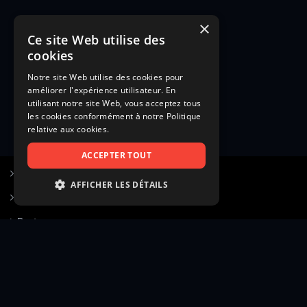
×
Ce site Web utilise des
cookies
Notre site Web utilise des cookies pour
améliorer l'expérience utilisateur. En
utilisant notre site Web, vous acceptez tous
les cookies conformément à notre Politique
relative aux cookies.
ACCEPTER TOUT
S’inscrire à Figurants.com
AFFICHER LES DÉTAILS
Questions fréquentes
STRICTEMENT NÉCESSAIRES
Poster une annonce
PERFORMANCE
Actualités
CIBLAGE
Voir le hall of fame
FONCTIONNALITÉ
Contact