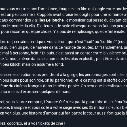
our vous mettre dans l’ambiance, imaginez un film qui jongle entre une lo
’est un peu comme si Coppola avait croisé les doigts pour une romance ad
t aux commandes ?
Gilles Lellouche
, le monsieur qui passe du devant de 
ans le monde du clip. D’ailleurs, si le style clipesque ne vous fait pas peur
à pour raconter quelque chose. Y’a pas de remplissage, que de l’intensité.
lors oui, certaines critiques vous diront que c’est “naïf” ou “surfilmé” (couc
ait du bien un peu de naïveté dans ce monde de brutes. Et franchement, un 
e mal à personne, hein ? Et puis, c’est aussi un conte : entre la violence br
ue l’amour, même dans ses moments les plus explosifs, peut être salvateur. C
n peu kitsch, mais on assume à fond.
es scènes d’action vous prendront à la gorge, les personnages sont plein
n peu jeune pour son rôle, on lui pardonne), et le casting est si étoffé qu’
rème du cinéma français dans le même panier. On sent que le réalisateur a
u au moins d’exorciser quelques démons.
ref, vous l’aurez compris,
L’Amour Ouf
n’est pas là pour faire du cinéma “sa
espire, transpire et vous colle à votre siège avec ses 35 millions d’euro
’en voit plus, une histoire d’amour qui fait battre le cœur aussi fort que la
llez, cocorico, et à vos tickets de ciné !