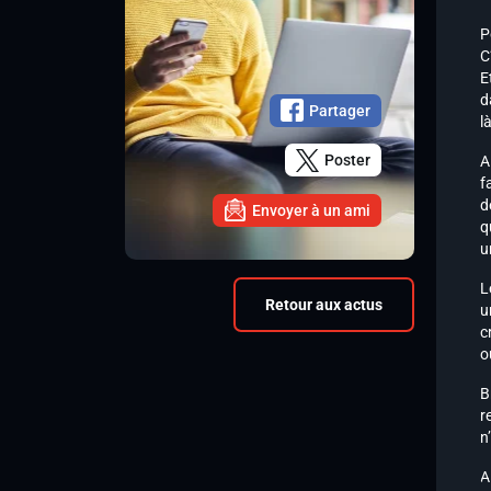
P
C
E
d
Partager
l
Poster
A
f
d
Envoyer à un ami
q
u
L
Retour aux actus
u
c
o
B
r
n
A