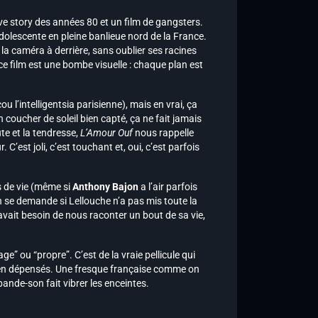
ve story des années 80 et un film de gangsters.
olescente en pleine banlieue nord de la France.
la caméra à derrière, sans oublier ses racines
, ce film est une bombe visuelle : chaque plan est
ou l’intelligentsia parisienne), mais en vrai, ça
coucher de soleil bien capté, ça ne fait jamais
ute et la tendresse,
L’Amour Ouf
nous rappelle
’est joli, c’est touchant et, oui, c’est parfois
s de vie (même si
Anthony Bajon
a l’air parfois
on se demande si Lellouche n’a pas mis toute la
vait besoin de nous raconter un bout de sa vie,
ge” ou “propre”. C’est de la vraie pellicule qui
s bien dépensés. Une fresque française comme on
 bande-son fait vibrer les enceintes.