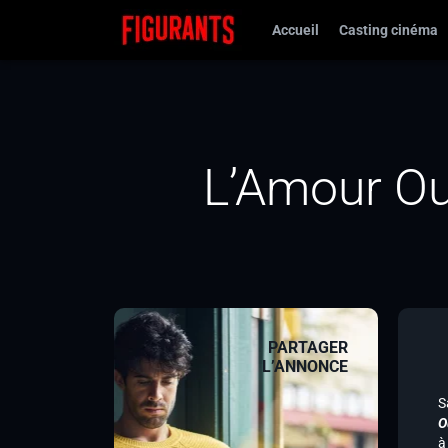
Accueil
Casting cinéma
L’Amour Ou
PARTAGER
L’ANNONCE
S
O
à